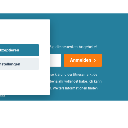
etter ein und erhalte regelmäßig die neuesten Angebote!
kzeptieren
Anmelden
nstellungen
er Daten, wie in der
Einwilligungserklärung
der fitnessmarkt.de
d bestätige, dass ich das 16. Lebensjahr vollendet habe. Ich kann
Wirkung für die Zukunft widerrufen. Weitere Informationen finden
ung
.