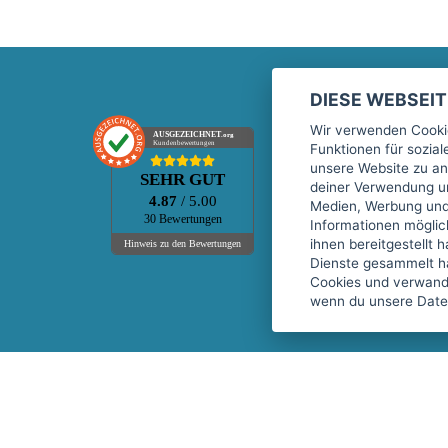
DIESE WEBSEI
Marktplatz
Wir verwenden Cookie
AUSGEZEICHNET
.org
Kundenbewertungen
Funktionen für sozia
Kontakt
unsere Website zu an
SEHR GUT
Preise Marktplatz
deiner Verwendung un
4.87
/ 5.00
Medien, Werbung und 
FAQ Marktplatz
30 Bewertungen
Informationen mögli
Über uns
ihnen bereitgestellt 
Hinweis zu den Bewertungen
Dienste gesammelt h
Werbebuchungen
Cookies und verwandt
Events
wenn du unsere Daten
Fitnessgeräte-Leasing
Copyright © 2026 fitnessmarkt.de services GmbH