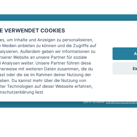
TE VERWENDET COOKIES
Rechtliches
fitnessmarkt.de Newsletter
s, um Inhalte und Anzeigen zu personalisieren,
le Medien anbieten zu können und die Zugriffe auf
Impressum
Trage dich hier für unseren Newsl
alysieren. Außerdem geben wir Informationen zu
A
AGB
serer Website an unsere Partner für soziale
Analysen weiter. Unsere Partner führen diese
Datenschutz
Ei
cherweise mit weiteren Daten zusammen, die du
Sicherheit
hast oder die sie im Rahmen deiner Nutzung der
Ich stimme der Verarbeitung mein
aben. Du kannst mehr über die Nutzung von
Top-Inserat kündigen
er Technologien auf dieser Webseite erfahren,
services GmbH beschrieben, zu un
schutzerklärung liest.
diese Einwilligung jederzeit mit 
Sie in unserer
Datenschutzerklär