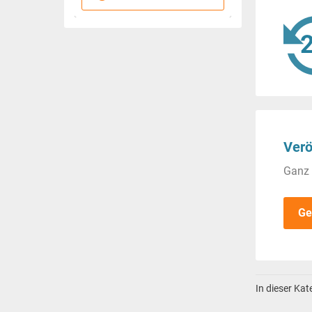
Verö
Ganz 
Ge
In dieser Ka