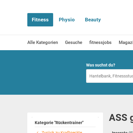
Fitness
Physio
Beauty
Alle Kategorien
Gesuche
fitnessjobs
Magaz
Was suchst du?
ASS g
Kategorie "Rückentrainer"
Zurück zu Kraftgeräte