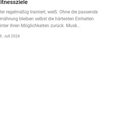
itnessziele
kassen
Einko
er regelmäßig trainiert, weiß: Ohne die passende
rnährung bleiben selbst die härtesten Einheiten
Der Fitn
inter ihren Möglichkeiten zurück. Musk...
klassisc
Gruppenk
8. Juli 2026
22. Juli 