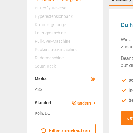
Inserate
(0
Butterfly Reverse
Hyperextensionbank
Du h
Klimmzugstange
Latzugmaschine
Wir a
Pull-Over-Maschine
zusam
Rückenstreckmaschine
Rudermaschine
Beant
auf d
Squat Rack
Marke
sc
ASS
in
b
Standort
ändern
Köln, DE
Je
Filter zurücksetzen