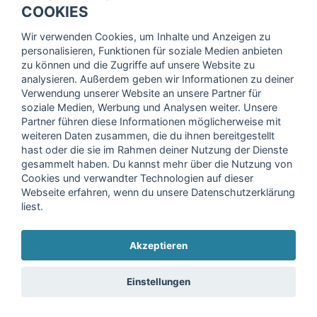
Trage dich hier für unseren Newsletter ein und erhalte regelmäßig
COOKIES
die neuesten Angebote!
Wir verwenden Cookies, um Inhalte und Anzeigen zu
personalisieren, Funktionen für soziale Medien anbieten
zu können und die Zugriffe auf unsere Website zu
analysieren. Außerdem geben wir Informationen zu deiner
Ich stimme der Verarbeitung meiner Daten, wie in der
Verwendung unserer Website an unsere Partner für
soziale Medien, Werbung und Analysen weiter. Unsere
Einwilligungserklärung
der fitnessmarkt.de services GmbH
Partner führen diese Informationen möglicherweise mit
beschrieben, zu und bestätige, dass ich das 16. Lebensjahr
weiteren Daten zusammen, die du ihnen bereitgestellt
vollendet habe. Ich kann diese Einwilligung jederzeit mit
hast oder die sie im Rahmen deiner Nutzung der Dienste
Wirkung für die Zukunft widerrufen. Weitere Informationen
gesammelt haben. Du kannst mehr über die Nutzung von
finden Sie in unserer
Datenschutzerklärung
.
Cookies und verwandter Technologien auf dieser
Webseite erfahren, wenn du unsere Datenschutzerklärung
liest.
Anmelden
Akzeptieren
Copyright © 2026 fitnessmarkt.de services GmbH
Einstellungen