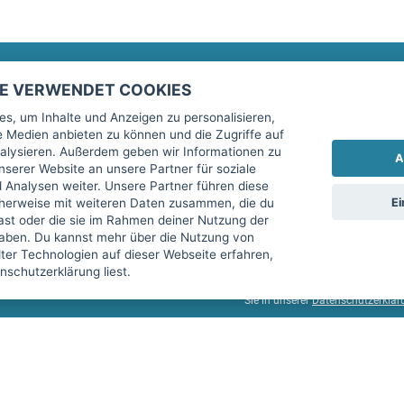
TE VERWENDET COOKIES
Rechtliches
fitnessmarkt.de Newsletter
s, um Inhalte und Anzeigen zu personalisieren,
le Medien anbieten zu können und die Zugriffe auf
Impressum
Trage dich hier für unseren Newsl
alysieren. Außerdem geben wir Informationen zu
A
AGB
serer Website an unsere Partner für soziale
Analysen weiter. Unsere Partner führen diese
Datenschutz
Ei
cherweise mit weiteren Daten zusammen, die du
Sicherheit
hast oder die sie im Rahmen deiner Nutzung der
Ich stimme der Verarbeitung mein
aben. Du kannst mehr über die Nutzung von
Top-Inserat kündigen
er Technologien auf dieser Webseite erfahren,
services GmbH beschrieben, zu un
schutzerklärung liest.
diese Einwilligung jederzeit mit 
Sie in unserer
Datenschutzerklär