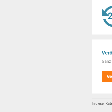
Verö
Ganz 
Ge
In dieser Ka