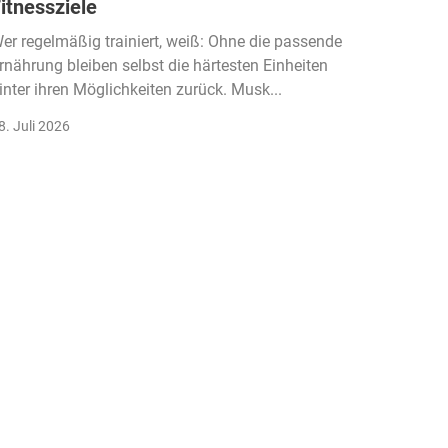
itnessziele
kassen
Einko
er regelmäßig trainiert, weiß: Ohne die passende
rnährung bleiben selbst die härtesten Einheiten
Der Fitn
inter ihren Möglichkeiten zurück. Musk...
klassisc
Gruppenk
8. Juli 2026
22. Juli 