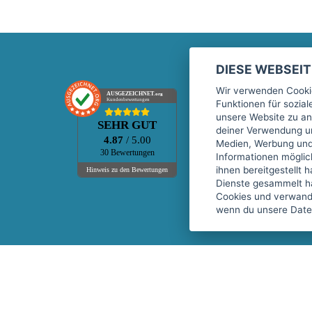
DIESE WEBSEI
Marktplatz
Wir verwenden Cookie
AUSGEZEICHNET
.org
Kundenbewertungen
Funktionen für sozia
Kontakt
unsere Website zu an
SEHR GUT
Preise Marktplatz
deiner Verwendung un
4.87
/ 5.00
Medien, Werbung und 
FAQ Marktplatz
30 Bewertungen
Informationen mögli
Über uns
ihnen bereitgestellt 
Hinweis zu den Bewertungen
Dienste gesammelt h
Werbebuchungen
Cookies und verwandt
Events
wenn du unsere Daten
Fitnessgeräte-Leasing
Copyright © 2026 fitnessmarkt.de services GmbH