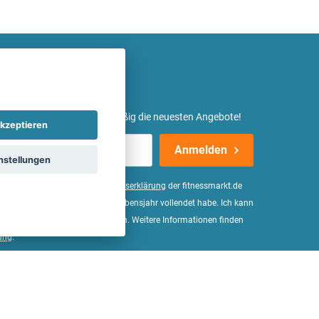
etter ein und erhalte regelmäßig die neuesten Angebote!
kzeptieren
Anmelden
nstellungen
er Daten, wie in der
Einwilligungserklärung
der fitnessmarkt.de
d bestätige, dass ich das 16. Lebensjahr vollendet habe. Ich kann
Wirkung für die Zukunft widerrufen. Weitere Informationen finden
ung
.