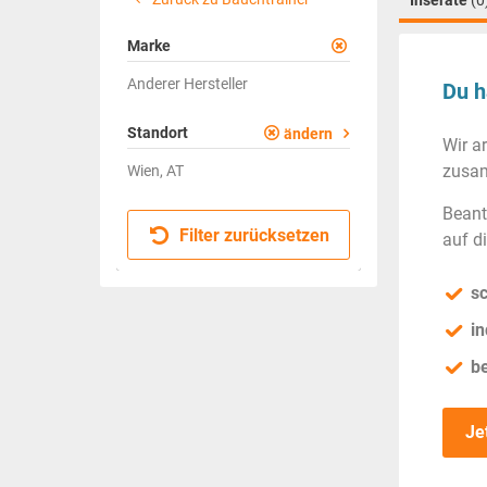
Inserate
(0
Marke
Anderer Hersteller
Du h
Standort
ändern
Wir a
zusam
Wien, AT
Beant
Filter zurücksetzen
auf d
sc
in
b
Je