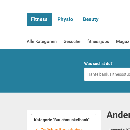
Fitness
Physio
Beauty
Alle Kategorien
Gesuche
fitnessjobs
Magaz
Was suchst du?
Ander
Kategorie "Bauchmuskelbank"
Zurück zu Bauchtrainer