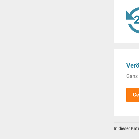
Verö
Ganz 
Ge
In dieser Ka