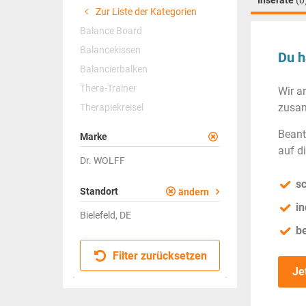
Inserate
(0
Zur Liste der Kategorien
Balance Board
Balancekissen
Du h
Balancierbalken
Thera-Trainer
Wir a
zusam
Therapiekreisel
Beant
Marke
auf d
Dr. WOLFF
sc
Standort
ändern
in
Bielefeld, DE
b
Filter zurücksetzen
Je