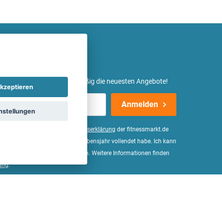
etter ein und erhalte regelmäßig die neuesten Angebote!
kzeptieren
Anmelden
nstellungen
er Daten, wie in der
Einwilligungserklärung
der fitnessmarkt.de
d bestätige, dass ich das 16. Lebensjahr vollendet habe. Ich kann
Wirkung für die Zukunft widerrufen. Weitere Informationen finden
ung
.