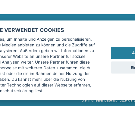
TE VERWENDET COOKIES
Rechtliches
fitnessmarkt.de Newsletter
s, um Inhalte und Anzeigen zu personalisieren,
le Medien anbieten zu können und die Zugriffe auf
Impressum
Trage dich hier für unseren Newsl
alysieren. Außerdem geben wir Informationen zu
A
AGB
serer Website an unsere Partner für soziale
Analysen weiter. Unsere Partner führen diese
Datenschutz
Ei
cherweise mit weiteren Daten zusammen, die du
Sicherheit
hast oder die sie im Rahmen deiner Nutzung der
Ich stimme der Verarbeitung mein
aben. Du kannst mehr über die Nutzung von
Top-Inserat kündigen
er Technologien auf dieser Webseite erfahren,
services GmbH beschrieben, zu un
schutzerklärung liest.
diese Einwilligung jederzeit mit 
Sie in unserer
Datenschutzerklär