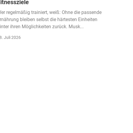
itnessziele
kassen
Einko
er regelmäßig trainiert, weiß: Ohne die passende
rnährung bleiben selbst die härtesten Einheiten
Der Fitn
inter ihren Möglichkeiten zurück. Musk...
klassisc
Gruppenk
8. Juli 2026
22. Juli 