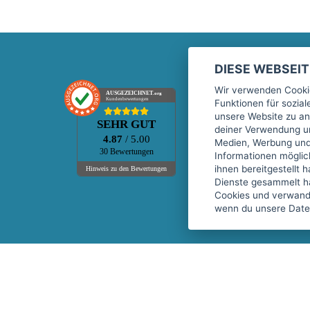
DIESE WEBSEI
Marktplatz
Wir verwenden Cookie
AUSGEZEICHNET
.org
Kundenbewertungen
Funktionen für sozia
Kontakt
unsere Website zu an
SEHR GUT
Preise Marktplatz
deiner Verwendung un
4.87
/ 5.00
Medien, Werbung und 
FAQ Marktplatz
30 Bewertungen
Informationen mögli
Über uns
ihnen bereitgestellt 
Hinweis zu den Bewertungen
Dienste gesammelt h
Werbebuchungen
Cookies und verwandt
Events
wenn du unsere Daten
Fitnessgeräte-Leasing
Copyright © 2026 fitnessmarkt.de services GmbH