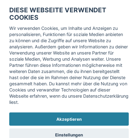
fitnessmarkt.de Newsletter
DIESE WEBSEITE VERWENDET
Trage dich hier für unseren Newsletter ein und erhalte regelmäßig
COOKIES
die neuesten Angebote!
Wir verwenden Cookies, um Inhalte und Anzeigen zu
personalisieren, Funktionen für soziale Medien anbieten
zu können und die Zugriffe auf unsere Website zu
analysieren. Außerdem geben wir Informationen zu deiner
Ich stimme der Verarbeitung meiner Daten, wie in der
Verwendung unserer Website an unsere Partner für
soziale Medien, Werbung und Analysen weiter. Unsere
Einwilligungserklärung
der fitnessmarkt.de services GmbH
Partner führen diese Informationen möglicherweise mit
beschrieben, zu und bestätige, dass ich das 16. Lebensjahr
weiteren Daten zusammen, die du ihnen bereitgestellt
vollendet habe. Ich kann diese Einwilligung jederzeit mit
hast oder die sie im Rahmen deiner Nutzung der Dienste
Wirkung für die Zukunft widerrufen. Weitere Informationen
gesammelt haben. Du kannst mehr über die Nutzung von
finden Sie in unserer
Datenschutzerklärung
.
Cookies und verwandter Technologien auf dieser
Webseite erfahren, wenn du unsere Datenschutzerklärung
liest.
Anmelden
Akzeptieren
Copyright © 2026 fitnessmarkt.de services GmbH
Einstellungen