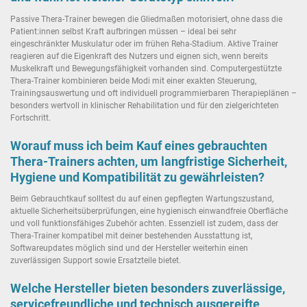
Passive Thera-Trainer bewegen die Gliedmaßen motorisiert, ohne dass die
Patient:innen selbst Kraft aufbringen müssen – ideal bei sehr
eingeschränkter Muskulatur oder im frühen Reha-Stadium. Aktive Trainer
reagieren auf die Eigenkraft des Nutzers und eignen sich, wenn bereits
Muskelkraft und Bewegungsfähigkeit vorhanden sind. Computergestützte
Thera-Trainer kombinieren beide Modi mit einer exakten Steuerung,
Trainingsauswertung und oft individuell programmierbaren Therapieplänen –
besonders wertvoll in klinischer Rehabilitation und für den zielgerichteten
Fortschritt.
Worauf muss ich beim Kauf eines gebrauchten
Thera-Trainers achten, um langfristige Sicherheit,
Hygiene und Kompatibilität zu gewährleisten?
Beim Gebrauchtkauf solltest du auf einen gepflegten Wartungszustand,
aktuelle Sicherheitsüberprüfungen, eine hygienisch einwandfreie Oberfläche
und voll funktionsfähiges Zubehör achten. Essenziell ist zudem, dass der
Thera-Trainer kompatibel mit deiner bestehenden Ausstattung ist,
Softwareupdates möglich sind und der Hersteller weiterhin einen
zuverlässigen Support sowie Ersatzteile bietet.
Welche Hersteller bieten besonders zuverlässige,
servicefreundliche und technisch ausgereifte