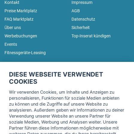
Kontakt
Impressum
Preise Marktplatz
AGB
FAQ Marktplatz
Datenschutz
Über uns
Sicherheit
Werbebuchungen
Top-Inserat kündigen
Events
Fitnessgeräte-Leasing
fitnessmarkt.de Newsletter
DIESE WEBSEITE VERWENDET
Trage dich hier für unseren Newsletter ein und erhalte regelmäßig
COOKIES
die neuesten Angebote!
Wir verwenden Cookies, um Inhalte und Anzeigen zu
personalisieren, Funktionen für soziale Medien anbieten
zu können und die Zugriffe auf unsere Website zu
analysieren. Außerdem geben wir Informationen zu deiner
Ich stimme der Verarbeitung meiner Daten, wie in der
Verwendung unserer Website an unsere Partner für
soziale Medien, Werbung und Analysen weiter. Unsere
Einwilligungserklärung
der fitnessmarkt.de services GmbH
Partner führen diese Informationen möglicherweise mit
beschrieben, zu und bestätige, dass ich das 16. Lebensjahr
weiteren Daten zusammen, die du ihnen bereitgestellt