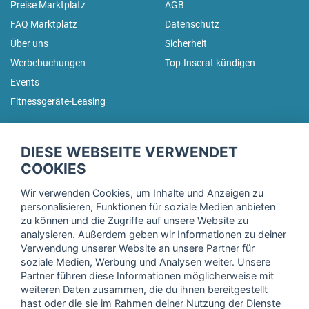
Preise Marktplatz
AGB
FAQ Marktplatz
Datenschutz
Über uns
Sicherheit
Werbebuchungen
Top-Inserat kündigen
Events
Fitnessgeräte-Leasing
fitnessmarkt.de Newsletter
DIESE WEBSEITE VERWENDET
Trage dich hier für unseren Newsletter ein und erhalte regelmäßig
COOKIES
die neuesten Angebote!
Wir verwenden Cookies, um Inhalte und Anzeigen zu
personalisieren, Funktionen für soziale Medien anbieten
zu können und die Zugriffe auf unsere Website zu
analysieren. Außerdem geben wir Informationen zu deiner
Ich stimme der Verarbeitung meiner Daten, wie in der
Verwendung unserer Website an unsere Partner für
soziale Medien, Werbung und Analysen weiter. Unsere
Einwilligungserklärung
der fitnessmarkt.de services GmbH
Partner führen diese Informationen möglicherweise mit
beschrieben, zu und bestätige, dass ich das 16. Lebensjahr
weiteren Daten zusammen, die du ihnen bereitgestellt
vollendet habe. Ich kann diese Einwilligung jederzeit mit
hast oder die sie im Rahmen deiner Nutzung der Dienste