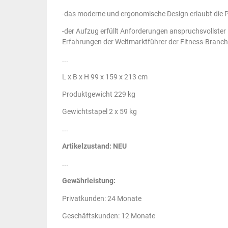
-das moderne und ergonomische Design erlaubt die P
-der Aufzug erfüllt Anforderungen anspruchsvollster 
Erfahrungen der Weltmarktführer der Fitness-Branch
...
L x B x H 99 x 159 x 213 cm
Produktgewicht 229 kg
Gewichtstapel 2 x 59 kg
...
Artikelzustand: NEU
...
Gewährleistung:
Privatkunden: 24 Monate
Geschäftskunden: 12 Monate