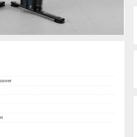
ssover
en