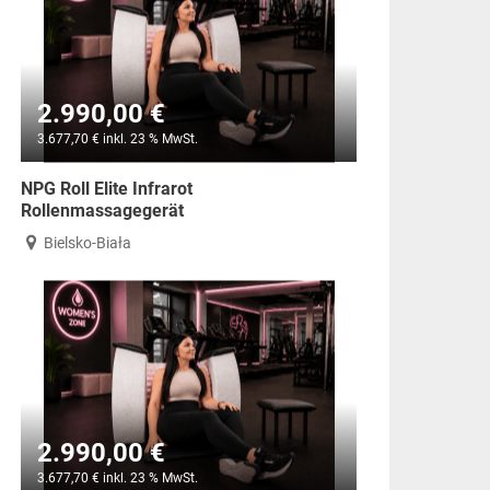
2.990,00 €
3.677,70 € inkl. 23 % MwSt.
NPG Roll Elite Infrarot
Rollenmassagegerät
Bielsko-Biała
2.990,00 €
3.677,70 € inkl. 23 % MwSt.