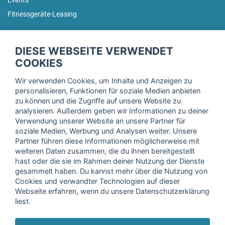
Events
Fitnessgeräte-Leasing
fitnessmarkt.de Newsletter
DIESE WEBSEITE VERWENDET
Trage dich hier für unseren Newsletter ein und erhalte regelmäßig
COOKIES
die neuesten Angebote!
Wir verwenden Cookies, um Inhalte und Anzeigen zu
personalisieren, Funktionen für soziale Medien anbieten
zu können und die Zugriffe auf unsere Website zu
analysieren. Außerdem geben wir Informationen zu deiner
Ich stimme der Verarbeitung meiner Daten, wie in der
Verwendung unserer Website an unsere Partner für
soziale Medien, Werbung und Analysen weiter. Unsere
Einwilligungserklärung
der fitnessmarkt.de services GmbH
Partner führen diese Informationen möglicherweise mit
beschrieben, zu und bestätige, dass ich das 16. Lebensjahr
weiteren Daten zusammen, die du ihnen bereitgestellt
vollendet habe. Ich kann diese Einwilligung jederzeit mit
hast oder die sie im Rahmen deiner Nutzung der Dienste
Wirkung für die Zukunft widerrufen. Weitere Informationen
gesammelt haben. Du kannst mehr über die Nutzung von
finden Sie in unserer
Datenschutzerklärung
.
Cookies und verwandter Technologien auf dieser
Webseite erfahren, wenn du unsere Datenschutzerklärung
liest.
Anmelden