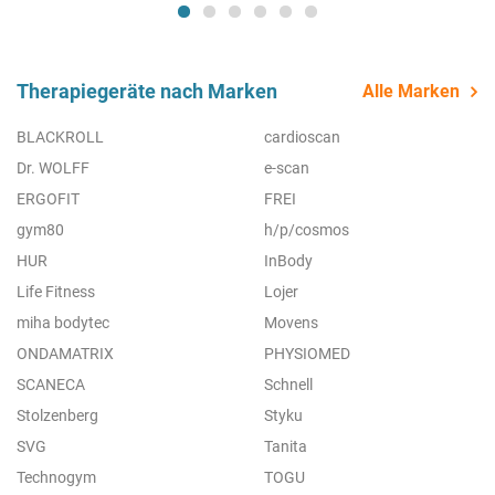
Therapiegeräte nach Marken
Alle Marken
BLACKROLL
cardioscan
Dr. WOLFF
e-scan
ERGOFIT
FREI
gym80
h/p/cosmos
HUR
InBody
Life Fitness
Lojer
miha bodytec
Movens
ONDAMATRIX
PHYSIOMED
SCANECA
Schnell
Stolzenberg
Styku
SVG
Tanita
Technogym
TOGU