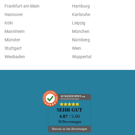
Frankfurt am Main
Hamburg
Hannover
Karlsruhe
Köln
Leipzig
Mannheim
München
Münster
Nürnberg
Stuttgart
Wien
Wiesbaden
Wuppertal
AUSGEZEICHNET
.org
Kundenbewertungen
SEHR GUT
4.87
/ 5.00
30 Bewertungen
Hinweis zu den Bewertungen