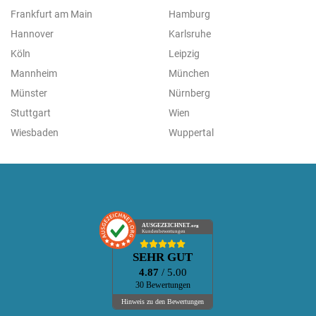
Frankfurt am Main
Hamburg
Hannover
Karlsruhe
Köln
Leipzig
Mannheim
München
Münster
Nürnberg
Stuttgart
Wien
Wiesbaden
Wuppertal
AUSGEZEICHNET
.org
Kundenbewertungen
SEHR GUT
4.87
/ 5.00
30 Bewertungen
Hinweis zu den Bewertungen