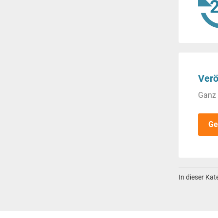
Verö
Ganz 
Ge
In dieser Ka