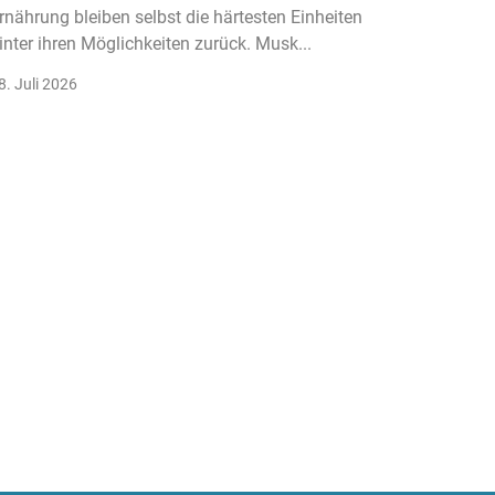
rnährung bleiben selbst die härtesten Einheiten
Der Fitn
inter ihren Möglichkeiten zurück. Musk...
klassisc
Gruppenk
8. Juli 2026
22. Juli 