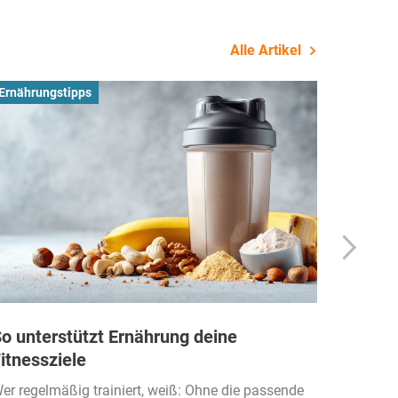
Alle Artikel
Ernährungstipps
Busines
o unterstützt Ernährung deine
Wie Fi
itnessziele
kassen
Einko
er regelmäßig trainiert, weiß: Ohne die passende