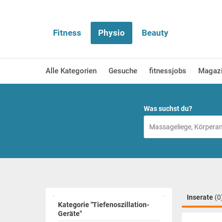
Fitness
Physio
Beauty
Alle Kategorien
Gesuche
fitnessjobs
Magaz
Was suchst du?
Inserate
(0
Kategorie "Tiefenoszillation-
Geräte"