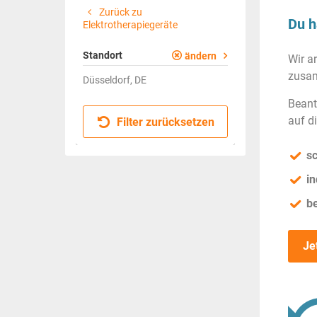
Zurück zu
Du h
Elektrotherapiegeräte
Standort
ändern
Wir a
zusam
Düsseldorf, DE
Beant
auf d
Filter zurücksetzen
sc
in
b
Je