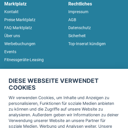
Marktplatz
Rechtliches
Kontakt
Impressum
Preise Marktplatz
AGB
FAQ Marktplatz
Datenschutz
Über uns
Sicherheit
Werbebuchungen
Top-Inserat kündigen
Events
Fitnessgeräte-Leasing
fitnessmarkt.de Newsletter
DIESE WEBSEITE VERWENDET
Trage dich hier für unseren Newsletter ein und erhalte regelmäßig
COOKIES
die neuesten Angebote!
Wir verwenden Cookies, um Inhalte und Anzeigen zu
personalisieren, Funktionen für soziale Medien anbieten
zu können und die Zugriffe auf unsere Website zu
analysieren. Außerdem geben wir Informationen zu deiner
Ich stimme der Verarbeitung meiner Daten, wie in der
Verwendung unserer Website an unsere Partner für
soziale Medien, Werbung und Analysen weiter. Unsere
Einwilligungserklärung
der fitnessmarkt.de services GmbH