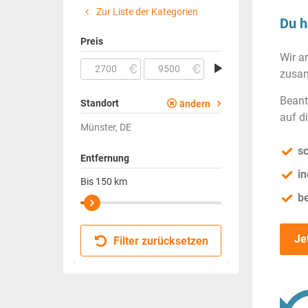
Zur Liste der Kategorien
Du h
Preis
Wir a
zusam
Beant
Standort
ändern
auf d
Münster, DE
sc
Entfernung
in
Bis
150
km
b
Je
Filter zurücksetzen