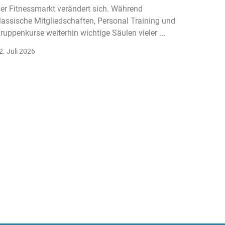
Fitnes
er Fitnessmarkt verändert sich. Während
lassische Mitgliedschaften, Personal Training und
Wer sich
ruppenkurse weiterhin wichtige Säulen vieler ...
begegne
den erst
2. Juli 2026
17. Juli 