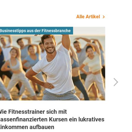
Alle Artikel
Businesstipps aus der Fitnessbranche
Allgeme
ie Fitnesstrainer sich mit
Dyaco 
assenfinanzierten Kursen ein lukratives
taiwa
Einkommen aufbauen
global