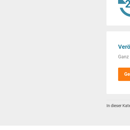
Verö
Ganz 
Ge
In dieser Ka