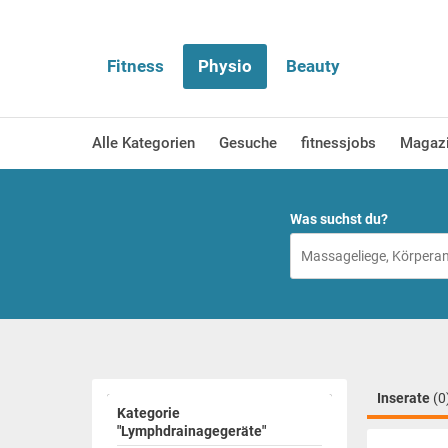
Fitness
Physio
Beauty
Alle Kategorien
Gesuche
fitnessjobs
Magaz
Was suchst du?
Inserate
(0
Kategorie
"Lymphdrainagegeräte"