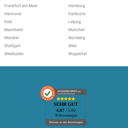
Frankfurt am Main
Hamburg
Hannover
Karlsruhe
Köln
Leipzig
Mannheim
München
Münster
Nürnberg
Stuttgart
Wien
Wiesbaden
Wuppertal
AUSGEZEICHNET
.org
Kundenbewertungen
SEHR GUT
4.87
/ 5.00
30 Bewertungen
Hinweis zu den Bewertungen