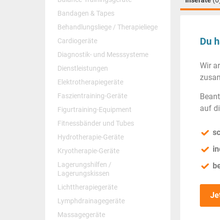
Inserate
(0
Bandagen & Tapes
Behandlungsliege / Therapieliege
Du h
Cardiogeräte
Diagnostik- und Messsysteme
Wir a
Dienstleistungen
zusam
Elektrotherapiegeräte
Faszientraining-Geräte
Beant
auf d
Figurtraining-Equipment
Fitnessbänder und Tubes
sc
Hydrotherapie-Geräte
in
Kryotherapie-Geräte
Lagerungshilfen /
b
Lagerungskissen
Lichttherapiegeräte
Je
Lymphdrainagegeräte
Massagegeräte