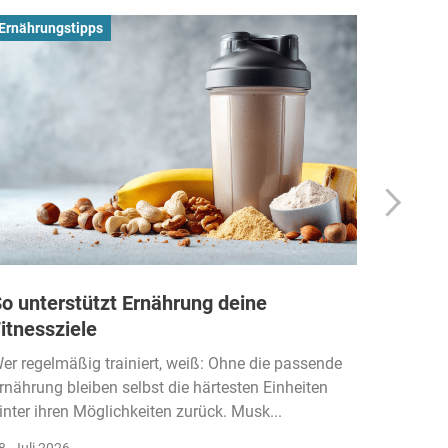
Ernährungstipps
Busines
o unterstützt Ernährung deine
Wie Fi
itnessziele
kassen
Einko
er regelmäßig trainiert, weiß: Ohne die passende
rnährung bleiben selbst die härtesten Einheiten
Der Fitn
inter ihren Möglichkeiten zurück. Musk...
klassisc
Gruppenk
8. Juli 2026