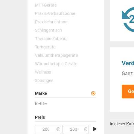
MTT-Geräte
Praxis-Verkaufsbörse
Praxiseinrichtung
Schlingentisch
Therapie-Zubehör
Turngeräte
Vakuumtherapiegeräte
Verö
Wärmetherapie-Geräte
Wellness
Ganz 
Sonstiges
Ge
Marke
Kettler
Preis
In dieser Ka