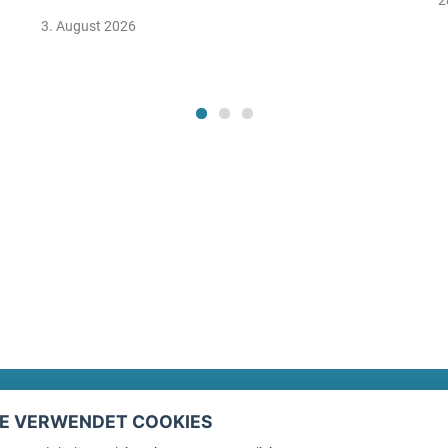
3. August 2026
TE VERWENDET COOKIES
Rechtliches
fitnessmarkt.de Newsletter