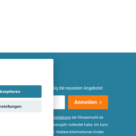
etter ein und erhalte regelmäßig die neuesten Angebote!
kzeptieren
Anmelden
nstellungen
er Daten, wie in der
Einwilligungserklärung
der fitnessmarkt.de
d bestätige, dass ich das 16. Lebensjahr vollendet habe. Ich kann
Wirkung für die Zukunft widerrufen. Weitere Informationen finden