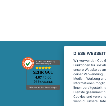
DIESE WEBSEI
Marktplatz
Wir verwenden Cookie
AUSGEZEICHNET
.org
Kundenbewertungen
Funktionen für sozia
Kontakt
unsere Website zu an
SEHR GUT
Preise Marktplatz
deiner Verwendung un
4.87
/ 5.00
Medien, Werbung und 
FAQ Marktplatz
30 Bewertungen
Informationen mögli
Über uns
ihnen bereitgestellt 
Hinweis zu den Bewertungen
Dienste gesammelt h
Werbebuchungen
Cookies und verwandt
Events
wenn du unsere Daten
Fitnessgeräte-Leasing