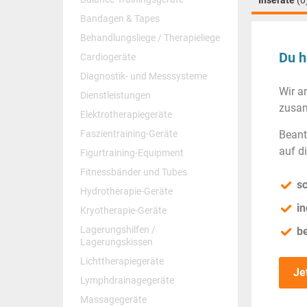
Inserate
(0
Bandagen & Tapes
Behandlungsliege / Therapieliege
Du h
Cardiogeräte
Diagnostik- und Messsysteme
Wir a
Dienstleistungen
zusam
Elektrotherapiegeräte
Faszientraining-Geräte
Beant
auf d
Figurtraining-Equipment
Fitnessbänder und Tubes
sc
Hydrotherapie-Geräte
in
Kryotherapie-Geräte
Lagerungshilfen /
b
Lagerungskissen
Lichttherapiegeräte
Je
Lymphdrainagegeräte
Massagegeräte