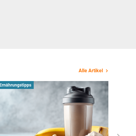
Alle Artikel
Ernährungstipps
Busines