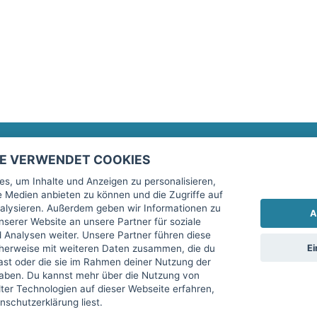
TE VERWENDET COOKIES
Rechtliches
fitnessmarkt.de Newsletter
s, um Inhalte und Anzeigen zu personalisieren,
le Medien anbieten zu können und die Zugriffe auf
Impressum
Trage dich hier für unseren Newsl
alysieren. Außerdem geben wir Informationen zu
A
AGB
serer Website an unsere Partner für soziale
Analysen weiter. Unsere Partner führen diese
Datenschutz
Ei
cherweise mit weiteren Daten zusammen, die du
Sicherheit
hast oder die sie im Rahmen deiner Nutzung der
Ich stimme der Verarbeitung mein
aben. Du kannst mehr über die Nutzung von
Top-Inserat kündigen
er Technologien auf dieser Webseite erfahren,
services GmbH beschrieben, zu un
schutzerklärung liest.
diese Einwilligung jederzeit mit 