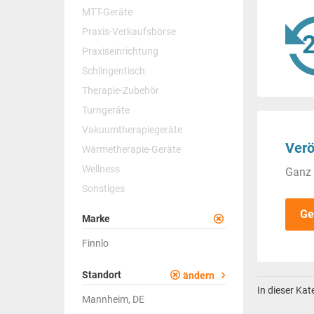
MTT-Geräte
Praxis-Verkaufsbörse
Praxiseinrichtung
Schlingentisch
Therapie-Zubehör
Turngeräte
Vakuumtherapiegeräte
Verö
Wärmetherapie-Geräte
Wellness
Ganz 
Sonstiges
Ge
Marke
Finnlo
Standort
ändern
In dieser Ka
Mannheim, DE