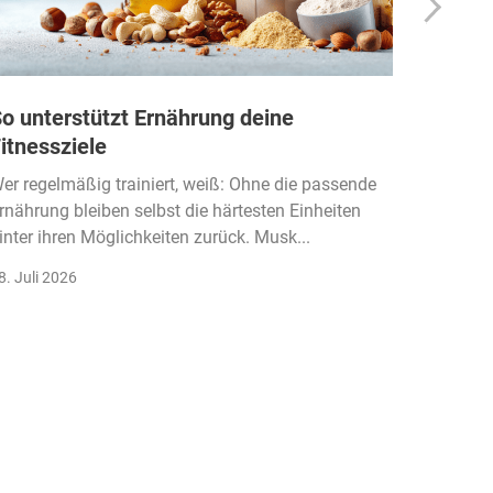
o unterstützt Ernährung deine
Wie Fi
itnessziele
kassen
Einko
er regelmäßig trainiert, weiß: Ohne die passende
rnährung bleiben selbst die härtesten Einheiten
Der Fitn
inter ihren Möglichkeiten zurück. Musk...
klassisc
Gruppenk
8. Juli 2026
22. Juli 