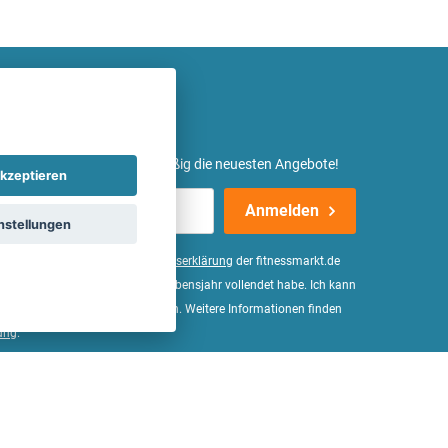
etter ein und erhalte regelmäßig die neuesten Angebote!
kzeptieren
Anmelden
nstellungen
er Daten, wie in der
Einwilligungserklärung
der fitnessmarkt.de
d bestätige, dass ich das 16. Lebensjahr vollendet habe. Ich kann
Wirkung für die Zukunft widerrufen. Weitere Informationen finden
ung
.