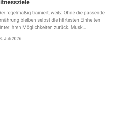
itnessziele
kassen
Einko
er regelmäßig trainiert, weiß: Ohne die passende
rnährung bleiben selbst die härtesten Einheiten
Der Fitn
inter ihren Möglichkeiten zurück. Musk...
klassisc
Gruppenk
8. Juli 2026
22. Juli 