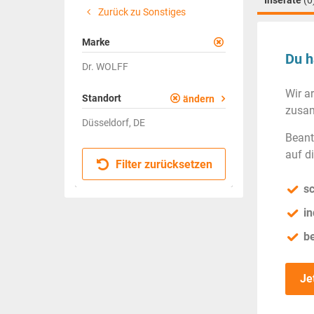
Inserate
(0
Zurück zu Sonstiges
Marke
Du h
Dr. WOLFF
Wir a
Standort
ändern
zusam
Düsseldorf, DE
Beant
auf d
Filter zurücksetzen
sc
in
b
Je