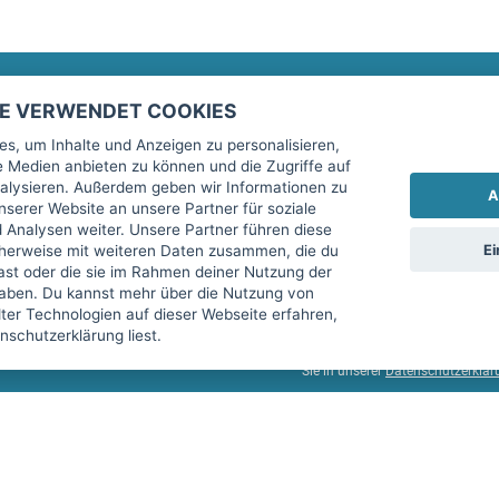
TE VERWENDET COOKIES
Rechtliches
fitnessmarkt.de Newsletter
s, um Inhalte und Anzeigen zu personalisieren,
le Medien anbieten zu können und die Zugriffe auf
Impressum
Trage dich hier für unseren Newsl
alysieren. Außerdem geben wir Informationen zu
A
AGB
serer Website an unsere Partner für soziale
Analysen weiter. Unsere Partner führen diese
Datenschutz
Ei
cherweise mit weiteren Daten zusammen, die du
Sicherheit
hast oder die sie im Rahmen deiner Nutzung der
Ich stimme der Verarbeitung mein
aben. Du kannst mehr über die Nutzung von
Top-Inserat kündigen
er Technologien auf dieser Webseite erfahren,
services GmbH beschrieben, zu un
schutzerklärung liest.
diese Einwilligung jederzeit mit 
Sie in unserer
Datenschutzerklär