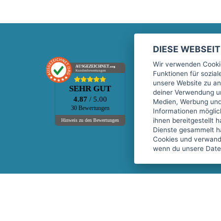
DIESE WEBSEI
Marktplatz
Wir verwenden Cookie
AUSGEZEICHNET
.org
Kundenbewertungen
Funktionen für sozia
Kontakt
unsere Website zu an
SEHR GUT
Preise Marktplatz
deiner Verwendung un
4.87
/ 5.00
Medien, Werbung und 
FAQ Marktplatz
30 Bewertungen
Informationen mögli
Über uns
ihnen bereitgestellt 
Hinweis zu den Bewertungen
Dienste gesammelt h
Werbebuchungen
Cookies und verwandt
Events
wenn du unsere Daten
Fitnessgeräte-Leasing
Copyright © 2026 fitnessmarkt.de services GmbH