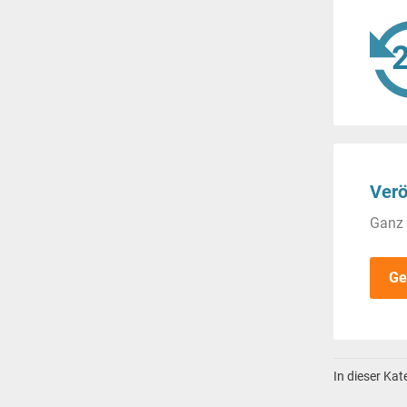
Verö
Ganz 
Ge
In dieser Ka