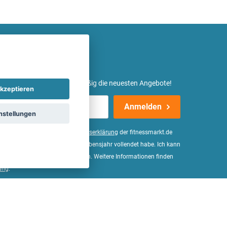
etter ein und erhalte regelmäßig die neuesten Angebote!
kzeptieren
Anmelden
nstellungen
er Daten, wie in der
Einwilligungserklärung
der fitnessmarkt.de
d bestätige, dass ich das 16. Lebensjahr vollendet habe. Ich kann
Wirkung für die Zukunft widerrufen. Weitere Informationen finden
ung
.