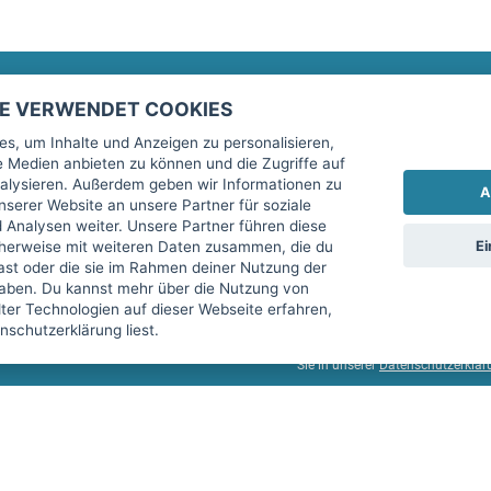
TE VERWENDET COOKIES
Rechtliches
fitnessmarkt.de Newsletter
s, um Inhalte und Anzeigen zu personalisieren,
le Medien anbieten zu können und die Zugriffe auf
Impressum
Trage dich hier für unseren Newsl
alysieren. Außerdem geben wir Informationen zu
A
AGB
serer Website an unsere Partner für soziale
Analysen weiter. Unsere Partner führen diese
Datenschutz
Ei
cherweise mit weiteren Daten zusammen, die du
Sicherheit
hast oder die sie im Rahmen deiner Nutzung der
Ich stimme der Verarbeitung mein
aben. Du kannst mehr über die Nutzung von
Top-Inserat kündigen
er Technologien auf dieser Webseite erfahren,
services GmbH beschrieben, zu un
schutzerklärung liest.
diese Einwilligung jederzeit mit 
Sie in unserer
Datenschutzerklär