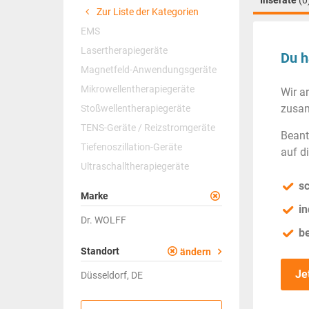
Inserate
(0
Zur Liste der Kategorien
EMS
Lasertherapiegeräte
Du h
Magnetfeld-Anwendungsgeräte
Mikrowellentherapiegeräte
Wir a
zusam
Stoßwellentherapiegeräte
TENS-Geräte / Reizstromgeräte
Beant
Tiefenoszillation-Geräte
auf d
Ultraschalltherapiegeräte
sc
Marke
in
Dr. WOLFF
b
Standort
ändern
Je
Düsseldorf, DE