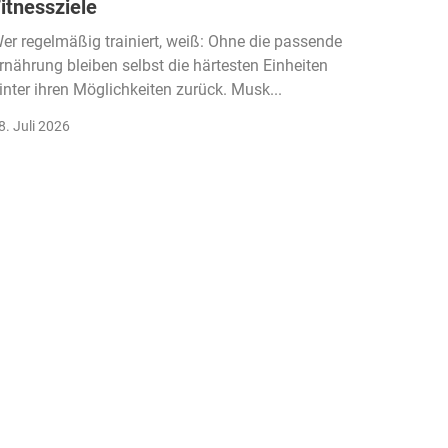
itnessziele
kassen
Einko
er regelmäßig trainiert, weiß: Ohne die passende
rnährung bleiben selbst die härtesten Einheiten
Der Fitn
inter ihren Möglichkeiten zurück. Musk...
klassisc
Gruppenk
8. Juli 2026
22. Juli 