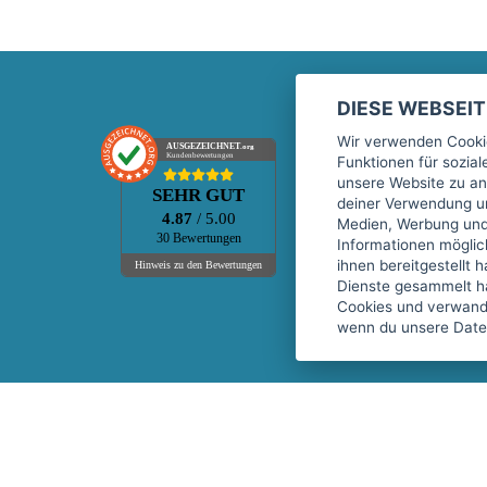
DIESE WEBSEI
Marktplatz
Wir verwenden Cookie
AUSGEZEICHNET
.org
Kundenbewertungen
Funktionen für sozia
Kontakt
unsere Website zu an
SEHR GUT
Preise Marktplatz
deiner Verwendung un
4.87
/ 5.00
Medien, Werbung und 
FAQ Marktplatz
30 Bewertungen
Informationen mögli
Über uns
ihnen bereitgestellt 
Hinweis zu den Bewertungen
Dienste gesammelt h
Werbebuchungen
Cookies und verwandt
Events
wenn du unsere Daten
Fitnessgeräte-Leasing
Copyright © 2026 fitnessmarkt.de services GmbH