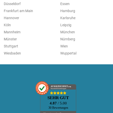
Düsseldorf
Essen
Frankfurt am Main
Hamburg
Hannover
Karlsruhe
Köln
Leipzig
Mannheim
München
Münster
Nürnberg
Stuttgart
Wien
Wiesbaden
Wuppertal
AUSGEZEICHNET
.org
Kundenbewertungen
SEHR GUT
4.87
/ 5.00
30 Bewertungen