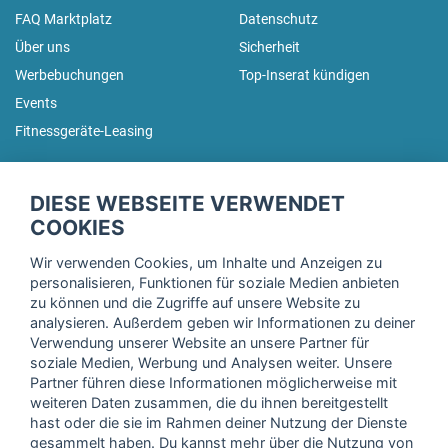
FAQ Marktplatz
Datenschutz
Über uns
Sicherheit
Werbebuchungen
Top-Inserat kündigen
Events
Fitnessgeräte-Leasing
fitnessmarkt.de Newsletter
DIESE WEBSEITE VERWENDET
Trage dich hier für unseren Newsletter ein und erhalte regelmäßig
COOKIES
die neuesten Angebote!
Wir verwenden Cookies, um Inhalte und Anzeigen zu
personalisieren, Funktionen für soziale Medien anbieten
zu können und die Zugriffe auf unsere Website zu
analysieren. Außerdem geben wir Informationen zu deiner
Ich stimme der Verarbeitung meiner Daten, wie in der
Verwendung unserer Website an unsere Partner für
soziale Medien, Werbung und Analysen weiter. Unsere
Einwilligungserklärung
der fitnessmarkt.de services GmbH
Partner führen diese Informationen möglicherweise mit
beschrieben, zu und bestätige, dass ich das 16. Lebensjahr
weiteren Daten zusammen, die du ihnen bereitgestellt
vollendet habe. Ich kann diese Einwilligung jederzeit mit
hast oder die sie im Rahmen deiner Nutzung der Dienste
Wirkung für die Zukunft widerrufen. Weitere Informationen
gesammelt haben. Du kannst mehr über die Nutzung von