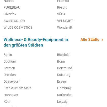
Nannic
Promed
PUREBEAU
Ri-soft
Silverfox
SÜDA
SWISS COLOR
VELUSJET
WILDE COSMETICS
Wonderlift
Wellness- & Beauty-Equipment in
Alle Städte
den größten Städten
Berlin
Bielefeld
Bochum
Bonn
Bremen
Dortmund
Dresden
Duisburg
Düsseldorf
Essen
Frankfurt am Main
Hamburg
Hannover
Karlsruhe
Köln
Leipzig