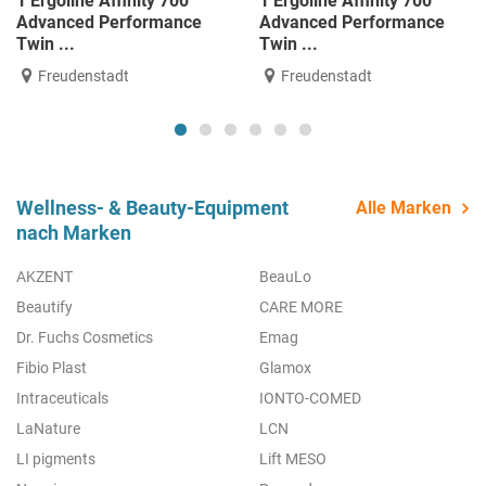
1 Ergoline Affinity 700
1 Ergoline Affinity 700
Advanced Performance
Advanced Performance
Twin ...
Twin ...
Freudenstadt
Freudenstadt
Wellness- & Beauty-Equipment
Alle Marken
nach Marken
AKZENT
BeauLo
Beautify
CARE MORE
Dr. Fuchs Cosmetics
Emag
Fibio Plast
Glamox
Intraceuticals
IONTO-COMED
LaNature
LCN
LI pigments
Lift MESO