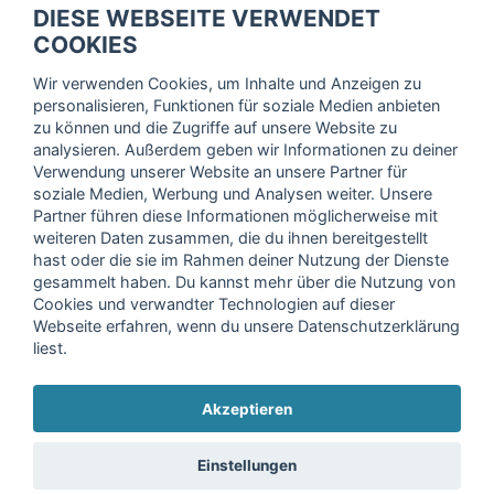
DIESE WEBSEITE VERWENDET
Trage dich hier für unseren Newsletter ein und erhalte regelmäßig
COOKIES
die neuesten Angebote!
Wir verwenden Cookies, um Inhalte und Anzeigen zu
personalisieren, Funktionen für soziale Medien anbieten
zu können und die Zugriffe auf unsere Website zu
analysieren. Außerdem geben wir Informationen zu deiner
Ich stimme der Verarbeitung meiner Daten, wie in der
Verwendung unserer Website an unsere Partner für
soziale Medien, Werbung und Analysen weiter. Unsere
Einwilligungserklärung
der fitnessmarkt.de services GmbH
Partner führen diese Informationen möglicherweise mit
beschrieben, zu und bestätige, dass ich das 16. Lebensjahr
weiteren Daten zusammen, die du ihnen bereitgestellt
vollendet habe. Ich kann diese Einwilligung jederzeit mit
hast oder die sie im Rahmen deiner Nutzung der Dienste
Wirkung für die Zukunft widerrufen. Weitere Informationen
gesammelt haben. Du kannst mehr über die Nutzung von
finden Sie in unserer
Datenschutzerklärung
.
Cookies und verwandter Technologien auf dieser
Webseite erfahren, wenn du unsere Datenschutzerklärung
liest.
Anmelden
Akzeptieren
Copyright © 2026 fitnessmarkt.de services GmbH
Einstellungen