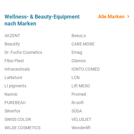
Wellness- & Beauty-Equipment
Alle Marken
nach Marken
AKZENT
BeauLo
Beautify
CARE MORE
Dr. Fuchs Cosmetics
Emag
Fibio Plast
Glamox
Intraceuticals
IONTO-COMED
LaNature
LCN
LI pigments
Lift MESO
Nannic
Promed
PUREBEAU
Ri-soft
Silverfox
SÜDA
SWISS COLOR
VELUSJET
WILDE COSMETICS
Wonderlift