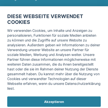
fitnessmarkt.de Newsletter
DIESE WEBSEITE VERWENDET
Trage dich hier für unseren Newsletter ein und erhalte regelmäßig
COOKIES
die neuesten Angebote!
Wir verwenden Cookies, um Inhalte und Anzeigen zu
personalisieren, Funktionen für soziale Medien anbieten
zu können und die Zugriffe auf unsere Website zu
analysieren. Außerdem geben wir Informationen zu deiner
Ich stimme der Verarbeitung meiner Daten, wie in der
Verwendung unserer Website an unsere Partner für
soziale Medien, Werbung und Analysen weiter. Unsere
Einwilligungserklärung
der fitnessmarkt.de services GmbH
Partner führen diese Informationen möglicherweise mit
beschrieben, zu und bestätige, dass ich das 16. Lebensjahr
weiteren Daten zusammen, die du ihnen bereitgestellt
vollendet habe. Ich kann diese Einwilligung jederzeit mit
hast oder die sie im Rahmen deiner Nutzung der Dienste
Wirkung für die Zukunft widerrufen. Weitere Informationen
gesammelt haben. Du kannst mehr über die Nutzung von
finden Sie in unserer
Datenschutzerklärung
.
Cookies und verwandter Technologien auf dieser
Webseite erfahren, wenn du unsere Datenschutzerklärung
liest.
Anmelden
Akzeptieren