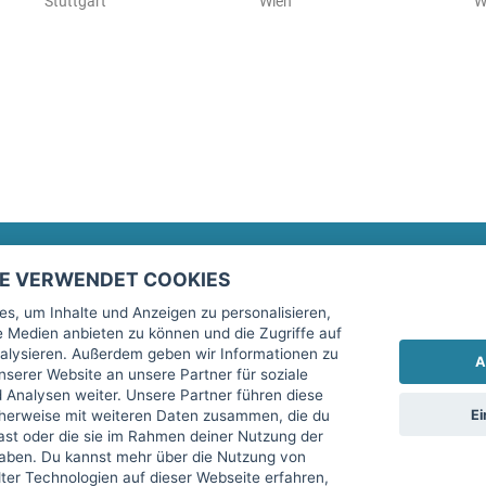
Stuttgart
Wien
W
TE VERWENDET COOKIES
Rechtliches
fitnessmarkt.de Newsletter
s, um Inhalte und Anzeigen zu personalisieren,
le Medien anbieten zu können und die Zugriffe auf
Impressum
Trage dich hier für unseren Newsl
alysieren. Außerdem geben wir Informationen zu
A
AGB
serer Website an unsere Partner für soziale
Analysen weiter. Unsere Partner führen diese
Datenschutz
Ei
cherweise mit weiteren Daten zusammen, die du
Sicherheit
hast oder die sie im Rahmen deiner Nutzung der
Ich stimme der Verarbeitung mein
aben. Du kannst mehr über die Nutzung von
Top-Inserat kündigen
er Technologien auf dieser Webseite erfahren,
services GmbH beschrieben, zu un