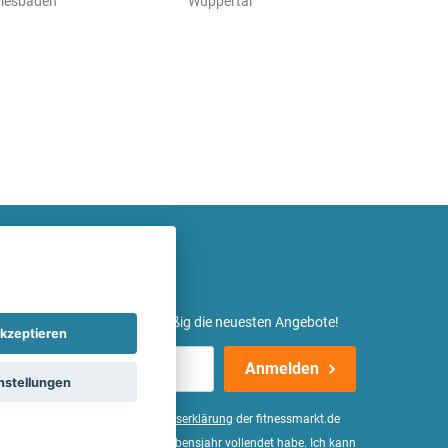
iesbaden
Wuppertal
etter ein und erhalte regelmäßig die neuesten Angebote!
kzeptieren
Anmelden
nstellungen
er Daten, wie in der
Einwilligungserklärung
der fitnessmarkt.de
d bestätige, dass ich das 16. Lebensjahr vollendet habe. Ich kann