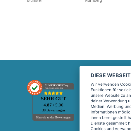
Münster
Nürnberg
DIESE WEBSEI
Marktplatz
Wir verwenden Cookie
AUSGEZEICHNET
.org
Kundenbewertungen
Funktionen für sozia
Kontakt
unsere Website zu an
SEHR GUT
Preise Marktplatz
deiner Verwendung un
4.87
/ 5.00
Medien, Werbung und 
FAQ Marktplatz
30 Bewertungen
Informationen mögli
Über uns
ihnen bereitgestellt 
Hinweis zu den Bewertungen
Dienste gesammelt h
Werbebuchungen
Cookies und verwandt