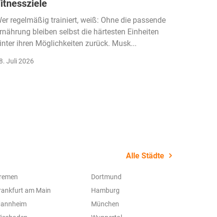
itnessziele
kassen
Einko
er regelmäßig trainiert, weiß: Ohne die passende
rnährung bleiben selbst die härtesten Einheiten
Der Fitn
inter ihren Möglichkeiten zurück. Musk...
klassisc
Gruppenk
8. Juli 2026
22. Juli 
Alle Städte
remen
Dortmund
rankfurt am Main
Hamburg
annheim
München