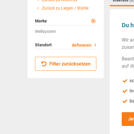
Inserate
(0
Zurück zu Liegen / Stühle
Marke
Du h
Wellsystem
Wir a
Standort
definieren
zusam
Beant
Filter zurücksetzen
auf d
sc
in
b
Je