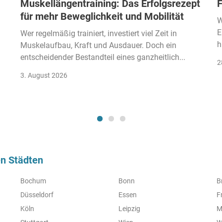
Muskellängentraining: Das Erfolgsrezept
F
für mehr Beweglichkeit und Mobilität
W
E
Wer regelmäßig trainiert, investiert viel Zeit in
h
Muskelaufbau, Kraft und Ausdauer. Doch ein
entscheidender Bestandteil eines ganzheitlich...
2
3. August 2026
en Städten
Bochum
Bonn
B
Düsseldorf
Essen
F
Köln
Leipzig
M