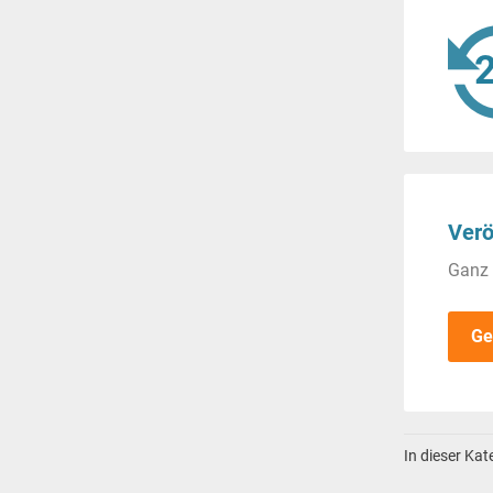
Verö
Ganz 
Ge
In dieser Ka