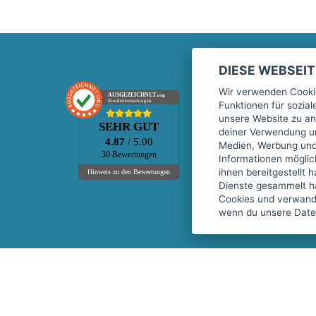
DIESE WEBSEI
Marktplatz
Wir verwenden Cookie
AUSGEZEICHNET
.org
Kundenbewertungen
Funktionen für sozia
Kontakt
unsere Website zu an
SEHR GUT
Preise Marktplatz
deiner Verwendung un
4.87
/ 5.00
Medien, Werbung und 
FAQ Marktplatz
30 Bewertungen
Informationen mögli
Über uns
ihnen bereitgestellt 
Hinweis zu den Bewertungen
Dienste gesammelt h
Werbebuchungen
Cookies und verwandt
Events
wenn du unsere Daten
Fitnessgeräte-Leasing
Copyright © 2026 fitnessmarkt.de services GmbH