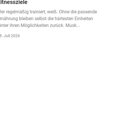
itnessziele
kassen
Einko
er regelmäßig trainiert, weiß: Ohne die passende
rnährung bleiben selbst die härtesten Einheiten
Der Fitn
inter ihren Möglichkeiten zurück. Musk...
klassisc
Gruppenk
8. Juli 2026
22. Juli 