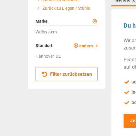
Inserate
(0
Zurück zu Liegen / Stühle
Marke
Du h
Wellsystem
Wir a
Standort
ändern
zusam
Hannover, DE
Beant
auf d
Filter zurücksetzen
sc
in
b
Je