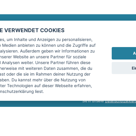
TE VERWENDET COOKIES
Rechtliches
fitnessmarkt.de Newsletter
s, um Inhalte und Anzeigen zu personalisieren,
le Medien anbieten zu können und die Zugriffe auf
Impressum
Trage dich hier für unseren Newsl
alysieren. Außerdem geben wir Informationen zu
A
AGB
serer Website an unsere Partner für soziale
Analysen weiter. Unsere Partner führen diese
Datenschutz
Ei
cherweise mit weiteren Daten zusammen, die du
Sicherheit
hast oder die sie im Rahmen deiner Nutzung der
Ich stimme der Verarbeitung mein
aben. Du kannst mehr über die Nutzung von
Top-Inserat kündigen
er Technologien auf dieser Webseite erfahren,
services GmbH beschrieben, zu un
schutzerklärung liest.
diese Einwilligung jederzeit mit 
Sie in unserer
Datenschutzerklär