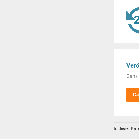
Verö
Ganz 
Ge
In dieser Ka