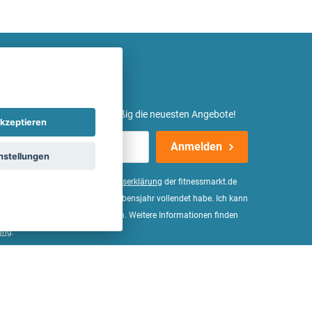
etter ein und erhalte regelmäßig die neuesten Angebote!
kzeptieren
Anmelden
nstellungen
er Daten, wie in der
Einwilligungserklärung
der fitnessmarkt.de
d bestätige, dass ich das 16. Lebensjahr vollendet habe. Ich kann
Wirkung für die Zukunft widerrufen. Weitere Informationen finden
ung
.