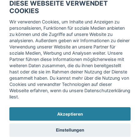
DIESE WEBSEITE VERWENDET
Trage dich hier für unseren Newsletter ein und erhalte regelmäßig
COOKIES
die neuesten Angebote!
Wir verwenden Cookies, um Inhalte und Anzeigen zu
personalisieren, Funktionen für soziale Medien anbieten
zu können und die Zugriffe auf unsere Website zu
analysieren. Außerdem geben wir Informationen zu deiner
Ich stimme der Verarbeitung meiner Daten, wie in der
Verwendung unserer Website an unsere Partner für
soziale Medien, Werbung und Analysen weiter. Unsere
Einwilligungserklärung
der fitnessmarkt.de services GmbH
Partner führen diese Informationen möglicherweise mit
beschrieben, zu und bestätige, dass ich das 16. Lebensjahr
weiteren Daten zusammen, die du ihnen bereitgestellt
vollendet habe. Ich kann diese Einwilligung jederzeit mit
hast oder die sie im Rahmen deiner Nutzung der Dienste
Wirkung für die Zukunft widerrufen. Weitere Informationen
gesammelt haben. Du kannst mehr über die Nutzung von
finden Sie in unserer
Datenschutzerklärung
.
Cookies und verwandter Technologien auf dieser
Webseite erfahren, wenn du unsere Datenschutzerklärung
liest.
Anmelden
Akzeptieren
Copyright © 2026 fitnessmarkt.de services GmbH
Einstellungen