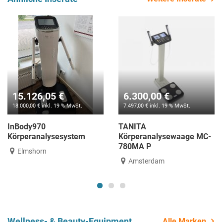
 €
2.970,00 €
990,00 €
. 19 % MwSt.
3.534,30 € inkl. 19 % MwSt.
1.178,10 € inkl
TANITA
Tanita BC-
ysewaage MC-
Körperanalysewaage MC-
Hamburg
580 P
m
Amsterdam
Wellness- & Beauty-Equipment
Alle Marken