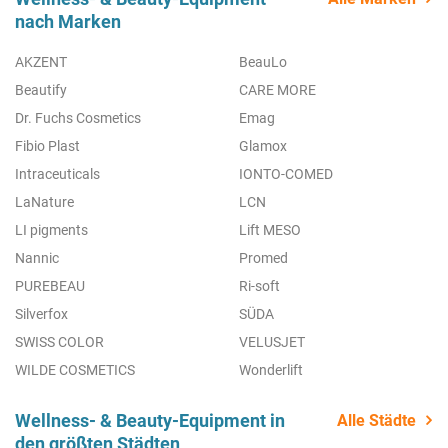
nach Marken
AKZENT
BeauLo
Beautify
CARE MORE
Dr. Fuchs Cosmetics
Emag
Fibio Plast
Glamox
Intraceuticals
IONTO-COMED
LaNature
LCN
LI pigments
Lift MESO
Nannic
Promed
PUREBEAU
Ri-soft
Silverfox
SÜDA
SWISS COLOR
VELUSJET
WILDE COSMETICS
Wonderlift
Wellness- & Beauty-Equipment in
Alle Städte
den größten Städten