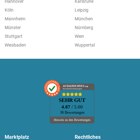
Hannover
Karlsruhe
Köln
Leipzig
Mannheim
München
Münster
Nürnberg
Stuttgart
Wien
Wiesbaden
Wuppertal
AUSGEZEICHNET
.org
Kundenbewertungen
SEHR GUT
4.87
/ 5.00
30 Bewertungen
Hinweis zu den Bewertungen
Marktplatz
Rechtliches