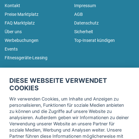
Kontakt
Impressum
Preise Marktplatz
AGB
FAQ Marktplatz
Datenschutz
Über uns
Sicherheit
Werbebuchungen
Top-Inserat kündigen
Events
Fitnessgeräte-Leasing
fitnessmarkt.de Newsletter
DIESE WEBSEITE VERWENDET
Trage dich hier für unseren Newsletter ein und erhalte regelmäßig
COOKIES
die neuesten Angebote!
Wir verwenden Cookies, um Inhalte und Anzeigen zu
personalisieren, Funktionen für soziale Medien anbieten
zu können und die Zugriffe auf unsere Website zu
analysieren. Außerdem geben wir Informationen zu deiner
Ich stimme der Verarbeitung meiner Daten, wie in der
Verwendung unserer Website an unsere Partner für
soziale Medien, Werbung und Analysen weiter. Unsere
Einwilligungserklärung
der fitnessmarkt.de services GmbH
Partner führen diese Informationen möglicherweise mit
beschrieben, zu und bestätige, dass ich das 16. Lebensjahr