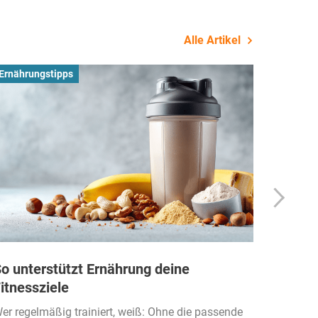
Alle Artikel
Ernährungstipps
Busines
o unterstützt Ernährung deine
Wie Fi
itnessziele
kassen
Einko
er regelmäßig trainiert, weiß: Ohne die passende