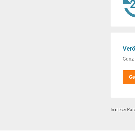
Verö
Ganz 
Ge
In dieser Ka