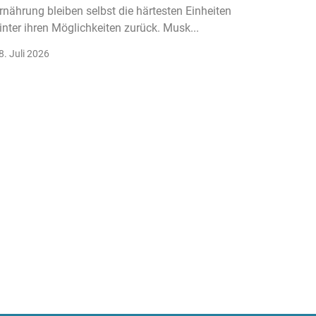
rnährung bleiben selbst die härtesten Einheiten
Der Fitn
inter ihren Möglichkeiten zurück. Musk...
klassisc
Gruppenk
8. Juli 2026
22. Juli 