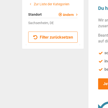
Zur Liste der Kategorien
Du h
Standort
ändern
Wir a
Sachsenheim, DE
zusam
Beant
Filter zurücksetzen
auf d
sc
in
b
Je