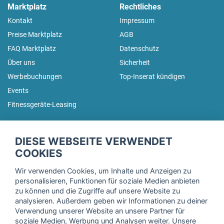
Marktplatz
Rechtliches
Kontakt
Impressum
Preise Marktplatz
AGB
FAQ Marktplatz
Datenschutz
Über uns
Sicherheit
Werbebuchungen
Top-Inserat kündigen
Events
Fitnessgeräte-Leasing
fitnessmarkt.de Newsletter
DIESE WEBSEITE VERWENDET
Trage dich hier für unseren Newsletter ein und erhalte regelmäßig
COOKIES
die neuesten Angebote!
Wir verwenden Cookies, um Inhalte und Anzeigen zu
personalisieren, Funktionen für soziale Medien anbieten
zu können und die Zugriffe auf unsere Website zu
analysieren. Außerdem geben wir Informationen zu deiner
Ich stimme der Verarbeitung meiner Daten, wie in der
Verwendung unserer Website an unsere Partner für
soziale Medien, Werbung und Analysen weiter. Unsere
Einwilligungserklärung
der fitnessmarkt.de services GmbH