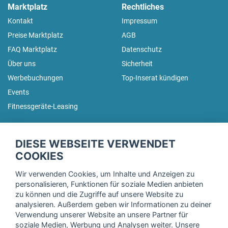
Marktplatz
Rechtliches
Kontakt
Impressum
Preise Marktplatz
AGB
FAQ Marktplatz
Datenschutz
Über uns
Sicherheit
Werbebuchungen
Top-Inserat kündigen
Events
Fitnessgeräte-Leasing
fitnessmarkt.de Newsletter
DIESE WEBSEITE VERWENDET
Trage dich hier für unseren Newsletter ein und erhalte regelmäßig
COOKIES
die neuesten Angebote!
Wir verwenden Cookies, um Inhalte und Anzeigen zu
personalisieren, Funktionen für soziale Medien anbieten
zu können und die Zugriffe auf unsere Website zu
analysieren. Außerdem geben wir Informationen zu deiner
Ich stimme der Verarbeitung meiner Daten, wie in der
Verwendung unserer Website an unsere Partner für
soziale Medien, Werbung und Analysen weiter. Unsere
Einwilligungserklärung
der fitnessmarkt.de services GmbH