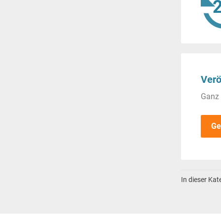
Verö
Ganz 
Ge
In dieser Ka