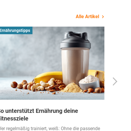
Alle Artikel
Ernährungstipps
Busines
o unterstützt Ernährung deine
Wie Fi
itnessziele
kassen
Einko
er regelmäßig trainiert, weiß: Ohne die passende