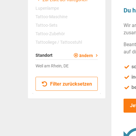
Lupenlampe
Du h
Tattoo-Maschine
Wir a
Tattoo-Sets
zusam
Tattoo-Zubehör
Tattooliege / Tattoostuhl
Beant
auf d
Standort
ändern
Weil am Rhein, DE
sc
in
Filter zurücksetzen
b
Je