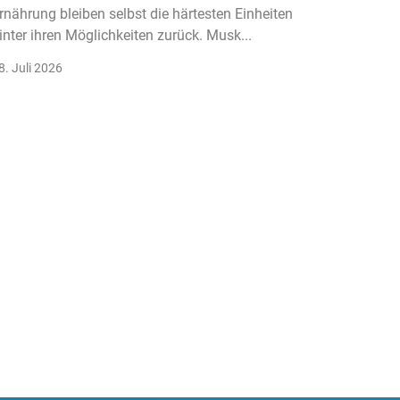
rnährung bleiben selbst die härtesten Einheiten
Der Fitn
inter ihren Möglichkeiten zurück. Musk...
klassisc
Gruppenk
8. Juli 2026
22. Juli 