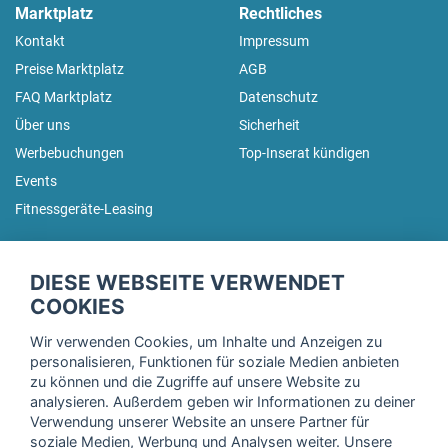
Marktplatz
Rechtliches
Kontakt
Impressum
Preise Marktplatz
AGB
FAQ Marktplatz
Datenschutz
Über uns
Sicherheit
Werbebuchungen
Top-Inserat kündigen
Events
Fitnessgeräte-Leasing
fitnessmarkt.de Newsletter
DIESE WEBSEITE VERWENDET
Trage dich hier für unseren Newsletter ein und erhalte regelmäßig
COOKIES
die neuesten Angebote!
Wir verwenden Cookies, um Inhalte und Anzeigen zu
personalisieren, Funktionen für soziale Medien anbieten
zu können und die Zugriffe auf unsere Website zu
analysieren. Außerdem geben wir Informationen zu deiner
Ich stimme der Verarbeitung meiner Daten, wie in der
Verwendung unserer Website an unsere Partner für
soziale Medien, Werbung und Analysen weiter. Unsere
Einwilligungserklärung
der fitnessmarkt.de services GmbH