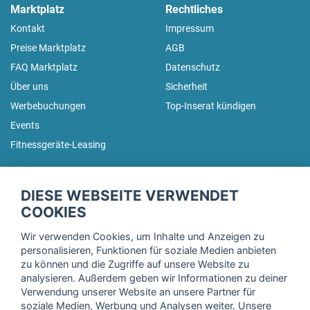
Marktplatz
Rechtliches
Kontakt
Impressum
Preise Marktplatz
AGB
FAQ Marktplatz
Datenschutz
Über uns
Sicherheit
Werbebuchungen
Top-Inserat kündigen
Events
Fitnessgeräte-Leasing
fitnessmarkt.de Newsletter
DIESE WEBSEITE VERWENDET
Trage dich hier für unseren Newsletter ein und erhalte regelmäßig
COOKIES
die neuesten Angebote!
Wir verwenden Cookies, um Inhalte und Anzeigen zu
personalisieren, Funktionen für soziale Medien anbieten
zu können und die Zugriffe auf unsere Website zu
analysieren. Außerdem geben wir Informationen zu deiner
Ich stimme der Verarbeitung meiner Daten, wie in der
Verwendung unserer Website an unsere Partner für
soziale Medien, Werbung und Analysen weiter. Unsere
Einwilligungserklärung
der fitnessmarkt.de services GmbH