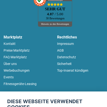
Kundenbewertungen
SEHR GUT
4.87
/ 5.00
30 Bewertungen
Hinweis zu den Bewertungen
Marktplatz
Rechtliches
Kontakt
Impressum
Preise Marktplatz
AGB
FAQ Marktplatz
Datenschutz
Über uns
Sicherheit
Werbebuchungen
Top-Inserat kündigen
Events
Fitnessgeräte-Leasing
fitnessmarkt.de Newsletter
DIESE WEBSEITE VERWENDET
Trage dich hier für unseren Newsletter ein und erhalte regelmäßig