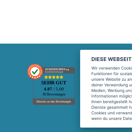
DIESE WEBSEI
Marktplatz
Wir verwenden Cookie
AUSGEZEICHNET
.org
Kundenbewertungen
Funktionen für sozia
Kontakt
unsere Website zu an
SEHR GUT
Preise Marktplatz
deiner Verwendung un
4.87
/ 5.00
Medien, Werbung und 
FAQ Marktplatz
30 Bewertungen
Informationen mögli
Über uns
ihnen bereitgestellt 
Hinweis zu den Bewertungen
Dienste gesammelt h
Werbebuchungen
Cookies und verwandt
Events
wenn du unsere Daten
Fitnessgeräte-Leasing