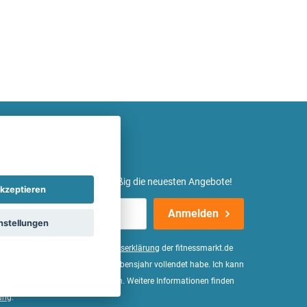
etter ein und erhalte regelmäßig die neuesten Angebote!
kzeptieren
Anmelden
nstellungen
er Daten, wie in der
Einwilligungserklärung
der fitnessmarkt.de
d bestätige, dass ich das 16. Lebensjahr vollendet habe. Ich kann
Wirkung für die Zukunft widerrufen. Weitere Informationen finden
ung
.