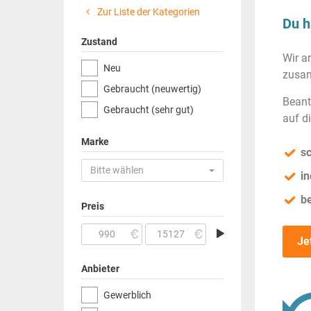
Zur Liste der Kategorien
Du h
Zustand
Wir a
Neu
zusam
Gebraucht (neuwertig)
Beant
Gebraucht (sehr gut)
auf d
Marke
sc
Bitte wählen
in
b
Preis
Je
Anbieter
Gewerblich