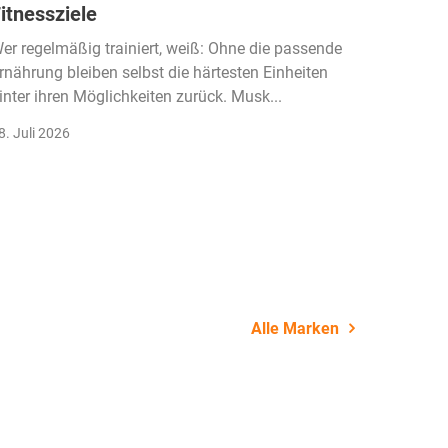
itnessziele
kassen
Einko
er regelmäßig trainiert, weiß: Ohne die passende
rnährung bleiben selbst die härtesten Einheiten
Der Fitn
inter ihren Möglichkeiten zurück. Musk...
klassisc
Gruppenk
8. Juli 2026
22. Juli 
Alle Marken