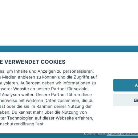
TE VERWENDET COOKIES
Rechtliches
fitnessmarkt.de Newsletter
s, um Inhalte und Anzeigen zu personalisieren,
le Medien anbieten zu können und die Zugriffe auf
Impressum
Trage dich hier für unseren Newsl
alysieren. Außerdem geben wir Informationen zu
A
AGB
serer Website an unsere Partner für soziale
Analysen weiter. Unsere Partner führen diese
Datenschutz
Ei
cherweise mit weiteren Daten zusammen, die du
Sicherheit
hast oder die sie im Rahmen deiner Nutzung der
Ich stimme der Verarbeitung mein
aben. Du kannst mehr über die Nutzung von
Top-Inserat kündigen
er Technologien auf dieser Webseite erfahren,
services GmbH beschrieben, zu un
schutzerklärung liest.
diese Einwilligung jederzeit mit 
Sie in unserer
Datenschutzerklär