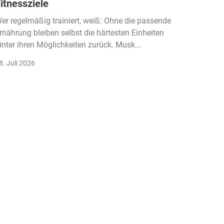
itnessziele
kassen
Einko
er regelmäßig trainiert, weiß: Ohne die passende
rnährung bleiben selbst die härtesten Einheiten
Der Fitn
inter ihren Möglichkeiten zurück. Musk...
klassisc
Gruppenk
8. Juli 2026
22. Juli 