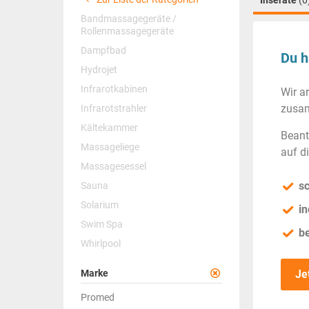
Inserate
(0
Bandmassagegeräte /
Rollenmassagegeräte
Dampfbad
Du h
Hydrojet
Infrarotkabinen
Wir a
zusam
Infrarotstrahler
Kältekammer
Beant
Massageliege
auf d
Massagesessel
sc
Sauna
Solarium
in
Swim Spa
b
Whirlpool
Marke
Je
Promed