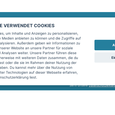
TE VERWENDET COOKIES
Rechtliches
fitnessmarkt.de Newsletter
s, um Inhalte und Anzeigen zu personalisieren,
le Medien anbieten zu können und die Zugriffe auf
Impressum
Trage dich hier für unseren Newsl
alysieren. Außerdem geben wir Informationen zu
A
AGB
serer Website an unsere Partner für soziale
Analysen weiter. Unsere Partner führen diese
Datenschutz
Ei
cherweise mit weiteren Daten zusammen, die du
Sicherheit
hast oder die sie im Rahmen deiner Nutzung der
Ich stimme der Verarbeitung mein
aben. Du kannst mehr über die Nutzung von
Top-Inserat kündigen
er Technologien auf dieser Webseite erfahren,
services GmbH beschrieben, zu un
schutzerklärung liest.
diese Einwilligung jederzeit mit 
Sie in unserer
Datenschutzerklär