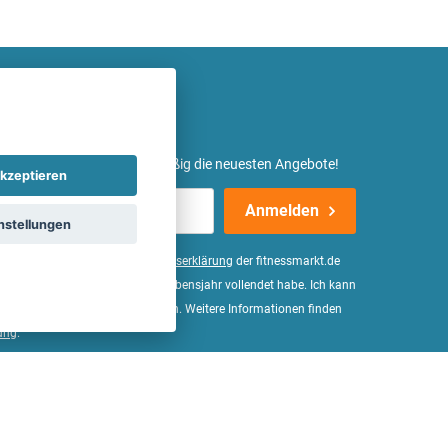
etter ein und erhalte regelmäßig die neuesten Angebote!
kzeptieren
Anmelden
nstellungen
er Daten, wie in der
Einwilligungserklärung
der fitnessmarkt.de
d bestätige, dass ich das 16. Lebensjahr vollendet habe. Ich kann
Wirkung für die Zukunft widerrufen. Weitere Informationen finden
ung
.