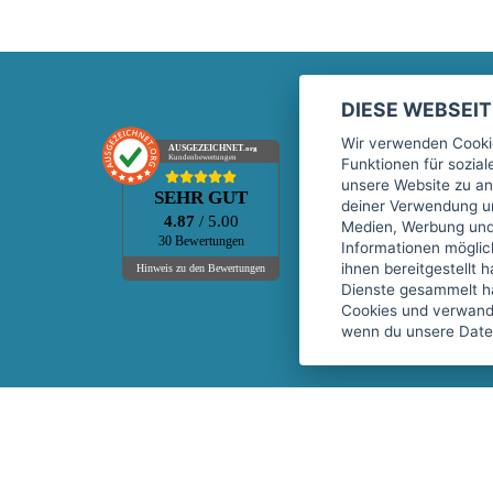
DIESE WEBSEI
Marktplatz
Wir verwenden Cookie
AUSGEZEICHNET
.org
Kundenbewertungen
Funktionen für sozia
Kontakt
unsere Website zu an
SEHR GUT
Preise Marktplatz
deiner Verwendung un
4.87
/ 5.00
Medien, Werbung und 
FAQ Marktplatz
30 Bewertungen
Informationen mögli
Über uns
ihnen bereitgestellt 
Hinweis zu den Bewertungen
Dienste gesammelt h
Werbebuchungen
Cookies und verwandt
Events
wenn du unsere Daten
Fitnessgeräte-Leasing
Copyright © 2026 fitnessmarkt.de services GmbH