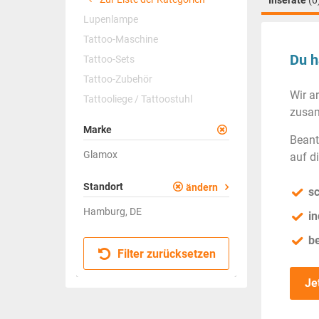
Inserate
(0
Lupenlampe
Tattoo-Maschine
Du h
Tattoo-Sets
Tattoo-Zubehör
Wir a
Tattooliege / Tattoostuhl
zusam
Marke
Beant
Glamox
auf d
Standort
ändern
sc
Hamburg, DE
in
b
Filter zurücksetzen
Je