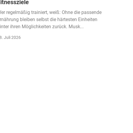
itnessziele
kassen
Einko
er regelmäßig trainiert, weiß: Ohne die passende
rnährung bleiben selbst die härtesten Einheiten
Der Fitn
inter ihren Möglichkeiten zurück. Musk...
klassisc
Gruppenk
8. Juli 2026
22. Juli 