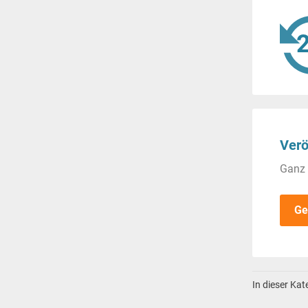
Verö
Ganz 
Ge
In dieser Ka