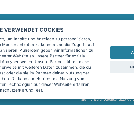
TE VERWENDET COOKIES
Rechtliches
fitnessmarkt.de Newsletter
s, um Inhalte und Anzeigen zu personalisieren,
le Medien anbieten zu können und die Zugriffe auf
Impressum
Trage dich hier für unseren Newsl
alysieren. Außerdem geben wir Informationen zu
A
AGB
serer Website an unsere Partner für soziale
Analysen weiter. Unsere Partner führen diese
Datenschutz
Ei
cherweise mit weiteren Daten zusammen, die du
Sicherheit
hast oder die sie im Rahmen deiner Nutzung der
Ich stimme der Verarbeitung mein
aben. Du kannst mehr über die Nutzung von
Top-Inserat kündigen
er Technologien auf dieser Webseite erfahren,
services GmbH beschrieben, zu un
schutzerklärung liest.
diese Einwilligung jederzeit mit 
Sie in unserer
Datenschutzerklär