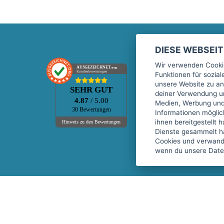
DIESE WEBSEI
Marktplatz
Wir verwenden Cookie
AUSGEZEICHNET
.org
Kundenbewertungen
Funktionen für sozia
Kontakt
unsere Website zu an
SEHR GUT
Preise Marktplatz
deiner Verwendung un
4.87
/ 5.00
Medien, Werbung und 
FAQ Marktplatz
30 Bewertungen
Informationen mögli
Über uns
ihnen bereitgestellt 
Hinweis zu den Bewertungen
Dienste gesammelt h
Werbebuchungen
Cookies und verwandt
Events
wenn du unsere Daten
Fitnessgeräte-Leasing
Copyright © 2026 fitnessmarkt.de services GmbH