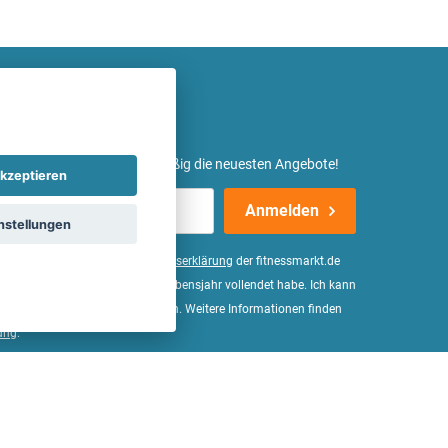
etter ein und erhalte regelmäßig die neuesten Angebote!
kzeptieren
Anmelden
nstellungen
er Daten, wie in der
Einwilligungserklärung
der fitnessmarkt.de
d bestätige, dass ich das 16. Lebensjahr vollendet habe. Ich kann
Wirkung für die Zukunft widerrufen. Weitere Informationen finden
ung
.