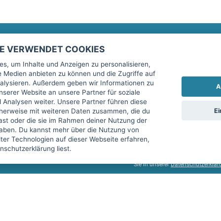
TE VERWENDET COOKIES
Rechtliches
fitnessmarkt.de Newsletter
s, um Inhalte und Anzeigen zu personalisieren,
le Medien anbieten zu können und die Zugriffe auf
Impressum
Trage dich hier für unseren Newsl
alysieren. Außerdem geben wir Informationen zu
A
AGB
serer Website an unsere Partner für soziale
Analysen weiter. Unsere Partner führen diese
Datenschutz
Ei
cherweise mit weiteren Daten zusammen, die du
Sicherheit
hast oder die sie im Rahmen deiner Nutzung der
Ich stimme der Verarbeitung mein
aben. Du kannst mehr über die Nutzung von
Top-Inserat kündigen
er Technologien auf dieser Webseite erfahren,
services GmbH beschrieben, zu un
schutzerklärung liest.
diese Einwilligung jederzeit mit 
Sie in unserer
Datenschutzerklär