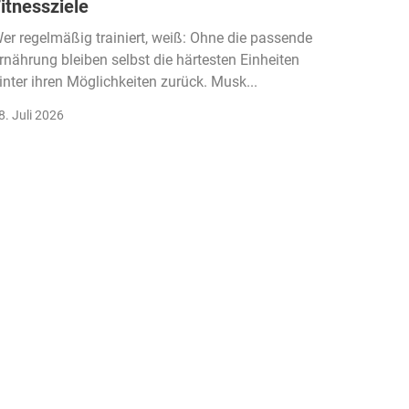
itnessziele
kassen
Einko
er regelmäßig trainiert, weiß: Ohne die passende
rnährung bleiben selbst die härtesten Einheiten
Der Fitn
inter ihren Möglichkeiten zurück. Musk...
klassisc
Gruppenk
8. Juli 2026
22. Juli 