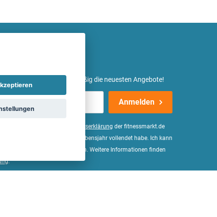
etter ein und erhalte regelmäßig die neuesten Angebote!
kzeptieren
Anmelden
nstellungen
er Daten, wie in der
Einwilligungserklärung
der fitnessmarkt.de
d bestätige, dass ich das 16. Lebensjahr vollendet habe. Ich kann
Wirkung für die Zukunft widerrufen. Weitere Informationen finden
ung
.