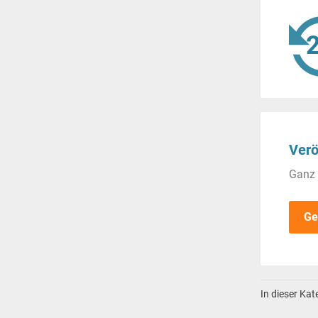
Verö
Ganz 
Ge
In dieser Ka