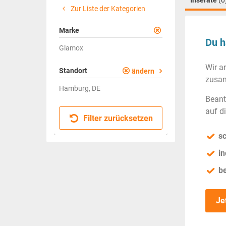
Inserate
(0
Zur Liste der Kategorien
Marke
Du h
Glamox
Wir a
Standort
ändern
zusam
Hamburg, DE
Beant
auf d
Filter zurücksetzen
sc
in
b
Je