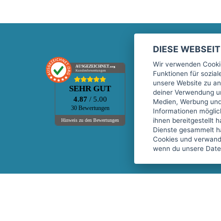
DIESE WEBSEI
Marktplatz
Wir verwenden Cookie
AUSGEZEICHNET
.org
Kundenbewertungen
Funktionen für sozia
Kontakt
unsere Website zu an
SEHR GUT
Preise Marktplatz
deiner Verwendung un
4.87
/ 5.00
Medien, Werbung und 
FAQ Marktplatz
30 Bewertungen
Informationen mögli
Über uns
ihnen bereitgestellt 
Hinweis zu den Bewertungen
Dienste gesammelt h
Werbebuchungen
Cookies und verwandt
Events
wenn du unsere Daten
Fitnessgeräte-Leasing
Copyright © 2026 fitnessmarkt.de services GmbH