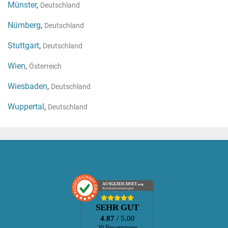
Münster
,
Deutschland
Nürnberg
,
Deutschland
Stuttgart
,
Deutschland
Wien
,
Österreich
Wiesbaden
,
Deutschland
Wuppertal
,
Deutschland
AUSGEZEICHNET
.org
Kundenbewertungen
SEHR GUT
4.87
/ 5.00
30 Bewertungen