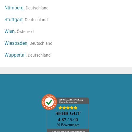
Nürnberg
,
Deutschland
Stuttgart
,
Deutschland
Wien
,
Österreich
Wiesbaden
,
Deutschland
Wuppertal
,
Deutschland
AUSGEZEICHNET
.org
Kundenbewertungen
SEHR GUT
4.87
/ 5.00
30 Bewertungen
Hinweis zu den Bewertungen