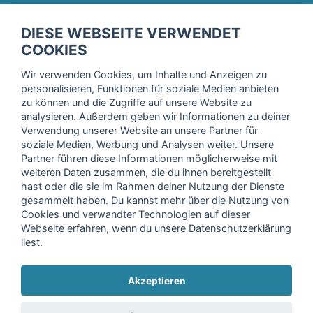
fitnessmarkt.de Newsletter
DIESE WEBSEITE VERWENDET
Trage dich hier für unseren Newsletter ein und erhalte regelmäßig
COOKIES
die neuesten Angebote!
Wir verwenden Cookies, um Inhalte und Anzeigen zu
personalisieren, Funktionen für soziale Medien anbieten
zu können und die Zugriffe auf unsere Website zu
analysieren. Außerdem geben wir Informationen zu deiner
Ich stimme der Verarbeitung meiner Daten, wie in der
Verwendung unserer Website an unsere Partner für
soziale Medien, Werbung und Analysen weiter. Unsere
Einwilligungserklärung
der fitnessmarkt.de services GmbH
Partner führen diese Informationen möglicherweise mit
beschrieben, zu und bestätige, dass ich das 16. Lebensjahr
weiteren Daten zusammen, die du ihnen bereitgestellt
vollendet habe. Ich kann diese Einwilligung jederzeit mit
hast oder die sie im Rahmen deiner Nutzung der Dienste
Wirkung für die Zukunft widerrufen. Weitere Informationen
gesammelt haben. Du kannst mehr über die Nutzung von
finden Sie in unserer
Datenschutzerklärung
.
Cookies und verwandter Technologien auf dieser
Webseite erfahren, wenn du unsere Datenschutzerklärung
liest.
Anmelden
Akzeptieren