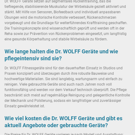
Dr. WOLFF Geräte setzen auf segmentales Rückentraining, das die
tiefliegende, stabilisierende Muskulatur der Wirbelsäule gezielt aktiviert und
stärkt. Mit Hilfe von Sensoren, Biofeedback und individuell anpassbaren
Übungen wird die motorische Kontrolle verbessert, Rückenschmerzen
vorgebeugt und die Grundlage für weiterführendes Krafttraining geschaffen.
Die Trainingskonzepte sind wissenschaftlich geprüft und werden oft in der
Reha sowie zur Prävention von Rückenproblemen eingesetzt, um langfristig
eine gesunde Körperhaltung und stabile Wirbelsäule zu fördern.
Wie lange halten die Dr. WOLFF Geräte und wie
pflegeintensiv sind sie?
Dr. WOLFF Fitnessgeräte sind für den dauerhaften Einsatz in Studios und
Praxen konzipiert und überzeugen durch ihre robuste Bauweise und
hochwertige Materialien. Sie sind langlebig, wartungsarm und einfach zu
reinigen. Viele gebrauchte Geräte sind auch nach Jahren noch voll
funktionsfähig und werden vor dem Verkauf technisch überprüft. Die Pflege
beschränkt sich meist auf regelmäßige Reinigung und gelegentliche Kontrolle
der Mechanik und Polsterung, sodass ein langfristiger und zuverlässiger
Einsatz gewährleistet ist.
Wie viel kosten die Dr. WOLFF Geräte und gibt es
aktuell Angebote oder gebrauchte Geräte?
Die Preise für Dr. WOLFF Geräte variieren je nach Modell und Ausstattung: