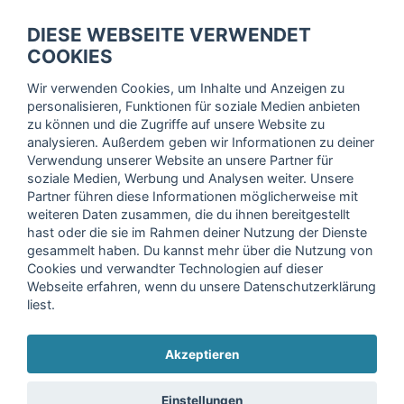
fitnessmarkt.de Newsletter
DIESE WEBSEITE VERWENDET
Trage dich hier für unseren Newsletter ein und erhalte regelmäßig
COOKIES
die neuesten Angebote!
Wir verwenden Cookies, um Inhalte und Anzeigen zu
personalisieren, Funktionen für soziale Medien anbieten
zu können und die Zugriffe auf unsere Website zu
analysieren. Außerdem geben wir Informationen zu deiner
Ich stimme der Verarbeitung meiner Daten, wie in der
Verwendung unserer Website an unsere Partner für
soziale Medien, Werbung und Analysen weiter. Unsere
Einwilligungserklärung
der fitnessmarkt.de services GmbH
Partner führen diese Informationen möglicherweise mit
beschrieben, zu und bestätige, dass ich das 16. Lebensjahr
weiteren Daten zusammen, die du ihnen bereitgestellt
vollendet habe. Ich kann diese Einwilligung jederzeit mit
hast oder die sie im Rahmen deiner Nutzung der Dienste
Wirkung für die Zukunft widerrufen. Weitere Informationen
gesammelt haben. Du kannst mehr über die Nutzung von
finden Sie in unserer
Datenschutzerklärung
.
Cookies und verwandter Technologien auf dieser
Webseite erfahren, wenn du unsere Datenschutzerklärung
liest.
Anmelden
Akzeptieren
Copyright © 2026 fitnessmarkt.de services GmbH
Einstellungen