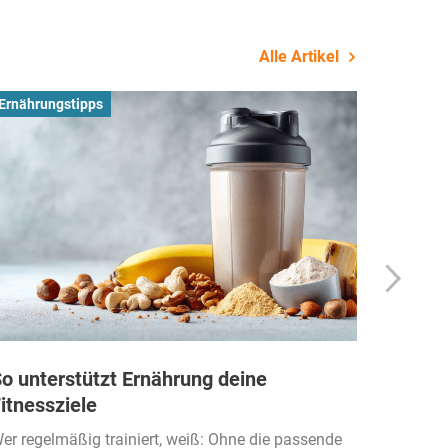
Alle Artikel
Ernährungstipps
Busines
o unterstützt Ernährung deine
Wie Fi
itnessziele
kassen
Einko
er regelmäßig trainiert, weiß: Ohne die passende