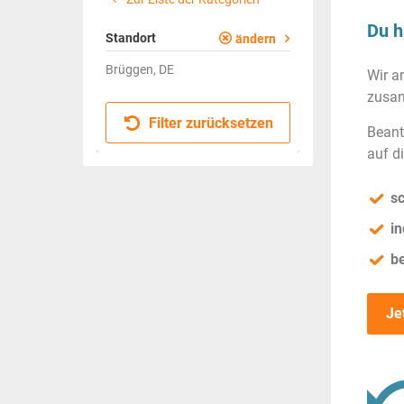
Du h
Standort
ändern
Brüggen, DE
Wir a
zusam
Filter zurücksetzen
Beant
auf d
sc
in
b
Je