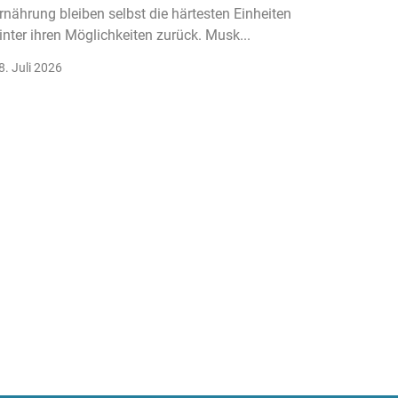
rnährung bleiben selbst die härtesten Einheiten
Der Fitn
inter ihren Möglichkeiten zurück. Musk...
klassisc
Gruppenk
8. Juli 2026
22. Juli 