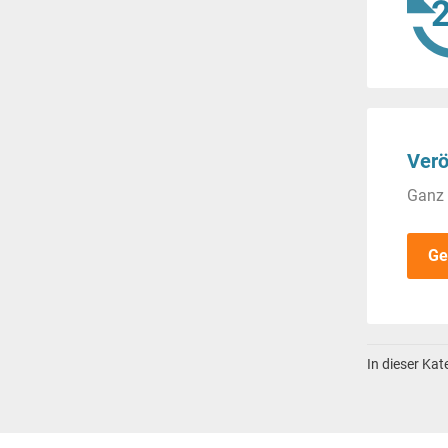
Verö
Ganz 
Ge
In dieser Ka