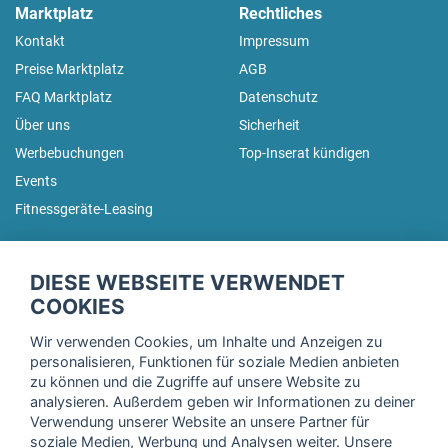
Marktplatz
Rechtliches
Kontakt
Impressum
Preise Marktplatz
AGB
FAQ Marktplatz
Datenschutz
Über uns
Sicherheit
Werbebuchungen
Top-Inserat kündigen
Events
Fitnessgeräte-Leasing
fitnessmarkt.de Newsletter
DIESE WEBSEITE VERWENDET
Trage dich hier für unseren Newsletter ein und erhalte regelmäßig
COOKIES
die neuesten Angebote!
Wir verwenden Cookies, um Inhalte und Anzeigen zu
personalisieren, Funktionen für soziale Medien anbieten
zu können und die Zugriffe auf unsere Website zu
analysieren. Außerdem geben wir Informationen zu deiner
Ich stimme der Verarbeitung meiner Daten, wie in der
Verwendung unserer Website an unsere Partner für
soziale Medien, Werbung und Analysen weiter. Unsere
Einwilligungserklärung
der fitnessmarkt.de services GmbH