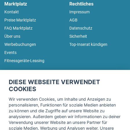
Marktplatz
Rechtliches
Kontakt
Impressum
Preise Marktplatz
AGB
FAQ Marktplatz
Datenschutz
Über uns
Sicherheit
Werbebuchungen
Top-Inserat kündigen
Events
Fitnessgeräte-Leasing
fitnessmarkt.de Newsletter
DIESE WEBSEITE VERWENDET
Trage dich hier für unseren Newsletter ein und erhalte regelmäßig
COOKIES
die neuesten Angebote!
Wir verwenden Cookies, um Inhalte und Anzeigen zu
personalisieren, Funktionen für soziale Medien anbieten
zu können und die Zugriffe auf unsere Website zu
analysieren. Außerdem geben wir Informationen zu deiner
Ich stimme der Verarbeitung meiner Daten, wie in der
Verwendung unserer Website an unsere Partner für
soziale Medien, Werbung und Analysen weiter. Unsere
Einwilligungserklärung
der fitnessmarkt.de services GmbH