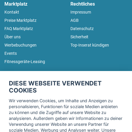
Marktplatz
Rechtliches
Kontakt
Impressum
Preise Marktplatz
AGB
FAQ Marktplatz
Datenschutz
Über uns
Sicherheit
Werbebuchungen
Top-Inserat kündigen
Events
Fitnessgeräte-Leasing
fitnessmarkt.de Newsletter
DIESE WEBSEITE VERWENDET
Trage dich hier für unseren Newsletter ein und erhalte regelmäßig
COOKIES
die neuesten Angebote!
Wir verwenden Cookies, um Inhalte und Anzeigen zu
personalisieren, Funktionen für soziale Medien anbieten
zu können und die Zugriffe auf unsere Website zu
analysieren. Außerdem geben wir Informationen zu deiner
Ich stimme der Verarbeitung meiner Daten, wie in der
Verwendung unserer Website an unsere Partner für
soziale Medien, Werbung und Analysen weiter. Unsere
Einwilligungserklärung
der fitnessmarkt.de services GmbH