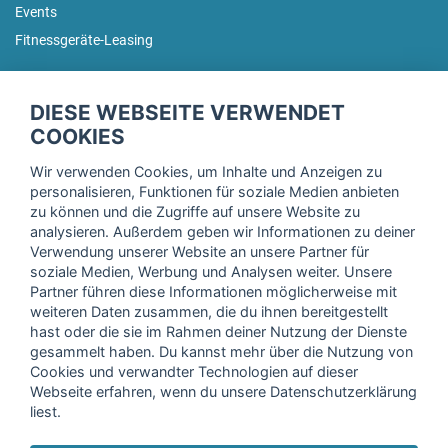
Events
Fitnessgeräte-Leasing
fitnessmarkt.de Newsletter
DIESE WEBSEITE VERWENDET
Trage dich hier für unseren Newsletter ein und erhalte regelmäßig
COOKIES
die neuesten Angebote!
Wir verwenden Cookies, um Inhalte und Anzeigen zu
personalisieren, Funktionen für soziale Medien anbieten
zu können und die Zugriffe auf unsere Website zu
analysieren. Außerdem geben wir Informationen zu deiner
Ich stimme der Verarbeitung meiner Daten, wie in der
Verwendung unserer Website an unsere Partner für
soziale Medien, Werbung und Analysen weiter. Unsere
Einwilligungserklärung
der fitnessmarkt.de services GmbH
Partner führen diese Informationen möglicherweise mit
beschrieben, zu und bestätige, dass ich das 16. Lebensjahr
weiteren Daten zusammen, die du ihnen bereitgestellt
vollendet habe. Ich kann diese Einwilligung jederzeit mit
hast oder die sie im Rahmen deiner Nutzung der Dienste
Wirkung für die Zukunft widerrufen. Weitere Informationen
gesammelt haben. Du kannst mehr über die Nutzung von
finden Sie in unserer
Datenschutzerklärung
.
Cookies und verwandter Technologien auf dieser
Webseite erfahren, wenn du unsere Datenschutzerklärung
liest.
Anmelden