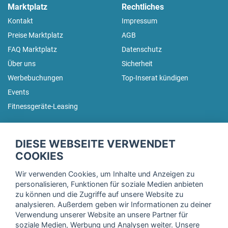
Marktplatz
Rechtliches
Kontakt
Impressum
Preise Marktplatz
AGB
FAQ Marktplatz
Datenschutz
Über uns
Sicherheit
Werbebuchungen
Top-Inserat kündigen
Events
Fitnessgeräte-Leasing
fitnessmarkt.de Newsletter
DIESE WEBSEITE VERWENDET
Trage dich hier für unseren Newsletter ein und erhalte regelmäßig
COOKIES
die neuesten Angebote!
Wir verwenden Cookies, um Inhalte und Anzeigen zu
personalisieren, Funktionen für soziale Medien anbieten
zu können und die Zugriffe auf unsere Website zu
analysieren. Außerdem geben wir Informationen zu deiner
Ich stimme der Verarbeitung meiner Daten, wie in der
Verwendung unserer Website an unsere Partner für
soziale Medien, Werbung und Analysen weiter. Unsere
Einwilligungserklärung
der fitnessmarkt.de services GmbH