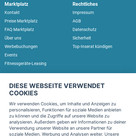
Marktplatz
Rechtliches
Kontakt
Impressum
Preise Marktplatz
AGB
FAQ Marktplatz
Datenschutz
Über uns
Sicherheit
Werbebuchungen
Top-Inserat kündigen
Events
Fitnessgeräte-Leasing
fitnessmarkt.de Newsletter
DIESE WEBSEITE VERWENDET
Trage dich hier für unseren Newsletter ein und erhalte regelmäßig
COOKIES
die neuesten Angebote!
Wir verwenden Cookies, um Inhalte und Anzeigen zu
personalisieren, Funktionen für soziale Medien anbieten
zu können und die Zugriffe auf unsere Website zu
analysieren. Außerdem geben wir Informationen zu deiner
Ich stimme der Verarbeitung meiner Daten, wie in der
Verwendung unserer Website an unsere Partner für
soziale Medien, Werbung und Analysen weiter. Unsere
Einwilligungserklärung
der fitnessmarkt.de services GmbH