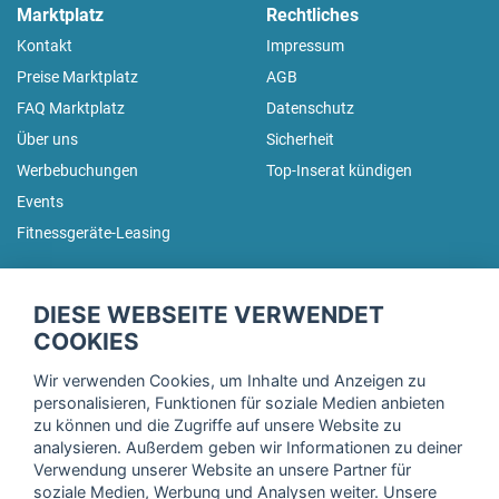
Marktplatz
Rechtliches
Kontakt
Impressum
Preise Marktplatz
AGB
FAQ Marktplatz
Datenschutz
Über uns
Sicherheit
Werbebuchungen
Top-Inserat kündigen
Events
Fitnessgeräte-Leasing
fitnessmarkt.de Newsletter
DIESE WEBSEITE VERWENDET
Trage dich hier für unseren Newsletter ein und erhalte regelmäßig
COOKIES
die neuesten Angebote!
Wir verwenden Cookies, um Inhalte und Anzeigen zu
personalisieren, Funktionen für soziale Medien anbieten
zu können und die Zugriffe auf unsere Website zu
analysieren. Außerdem geben wir Informationen zu deiner
Ich stimme der Verarbeitung meiner Daten, wie in der
Verwendung unserer Website an unsere Partner für
soziale Medien, Werbung und Analysen weiter. Unsere
Einwilligungserklärung
der fitnessmarkt.de services GmbH